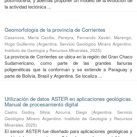
postmiocena, y además proponer un modelo de la evolución de
la actividad tectónica ...
Geomorfología de la provincia de Corrientes
Casanova, María Cecilia
;
Pereyra, Fernando Xavier
;
Marengo,
Hugo Guillermo
(
Argentina. Servicio Geológico Minero Argentino.
Instituto de Geología y Recursos Minerales
,
2025
)
La provincia de Corrientes se ubica en la región del Gran Chaco
Sudamericano, como parte de las grandes llanuras
poligenéticas que la conforman y se extiende a Paraguay y
parte de Bolivia, Brasil y Argentina. Se localiza ...
Utilización de datos ASTER en aplicaciones geológicas.
Manual de procesamiento digital
Castro Godoy, Silvia
;
Azcurra, Diego
(
Argentina. Servicio
Geológico Minero Argentino. Instituto de Geología y Recursos
Minerales
,
2025
)
El sensor ASTER fue diseñado para aplicaciones geológicas y