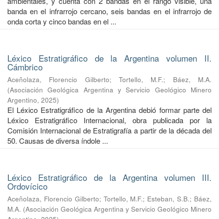
ambientales, y cuenta con 2 bandas en el rango visible, una
banda en el infrarrojo cercano, seis bandas en el infrarrojo de
onda corta y cinco bandas en el ...
Léxico Estratigráfico de la Argentina volumen II.
Cámbrico
Aceñolaza, Florencio Gilberto
;
Tortello, M.F.
;
Báez, M.A.
(
Asociación Geológica Argentina y Servicio Geológico Minero
Argentino
,
2025
)
El Léxico Estratigráfico de la Argentina debió formar parte del
Léxico Estratigráfico Internacional, obra publicada por la
Comisión Internacional de Estratigrafía a partir de la década del
50. Causas de diversa índole ...
Léxico Estratigráfico de la Argentina volumen III.
Ordovícico
Aceñolaza, Florencio Gilberto
;
Tortello, M.F.
;
Esteban, S.B.
;
Báez,
M.A.
(
Asociación Geológica Argentina y Servicio Geológico Minero