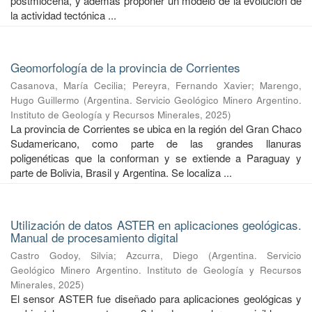
postmiocena, y además proponer un modelo de la evolución de
la actividad tectónica ...
Geomorfología de la provincia de Corrientes
Casanova, María Cecilia
;
Pereyra, Fernando Xavier
;
Marengo,
Hugo Guillermo
(
Argentina. Servicio Geológico Minero Argentino.
Instituto de Geología y Recursos Minerales
,
2025
)
La provincia de Corrientes se ubica en la región del Gran Chaco
Sudamericano, como parte de las grandes llanuras
poligenéticas que la conforman y se extiende a Paraguay y
parte de Bolivia, Brasil y Argentina. Se localiza ...
Utilización de datos ASTER en aplicaciones geológicas.
Manual de procesamiento digital
Castro Godoy, Silvia
;
Azcurra, Diego
(
Argentina. Servicio
Geológico Minero Argentino. Instituto de Geología y Recursos
Minerales
,
2025
)
El sensor ASTER fue diseñado para aplicaciones geológicas y