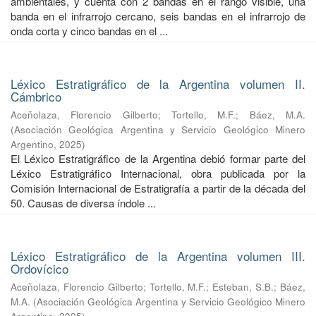
ambientales, y cuenta con 2 bandas en el rango visible, una
banda en el infrarrojo cercano, seis bandas en el infrarrojo de
onda corta y cinco bandas en el ...
Léxico Estratigráfico de la Argentina volumen II.
Cámbrico
Aceñolaza, Florencio Gilberto
;
Tortello, M.F.
;
Báez, M.A.
(
Asociación Geológica Argentina y Servicio Geológico Minero
Argentino
,
2025
)
El Léxico Estratigráfico de la Argentina debió formar parte del
Léxico Estratigráfico Internacional, obra publicada por la
Comisión Internacional de Estratigrafía a partir de la década del
50. Causas de diversa índole ...
Léxico Estratigráfico de la Argentina volumen III.
Ordovícico
Aceñolaza, Florencio Gilberto
;
Tortello, M.F.
;
Esteban, S.B.
;
Báez,
M.A.
(
Asociación Geológica Argentina y Servicio Geológico Minero