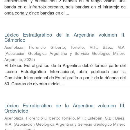
ambientales, y cuenta con 2 bandas en el rango visible, una
banda en el infrarrojo cercano, seis bandas en el infrarrojo de
onda corta y cinco bandas en el ...
Léxico Estratigráfico de la Argentina volumen II.
Cámbrico
Aceñolaza, Florencio Gilberto
;
Tortello, M.F.
;
Báez, M.A.
(
Asociación Geológica Argentina y Servicio Geológico Minero
Argentino
,
2025
)
El Léxico Estratigráfico de la Argentina debió formar parte del
Léxico Estratigráfico Internacional, obra publicada por la
Comisión Internacional de Estratigrafía a partir de la década del
50. Causas de diversa índole ...
Léxico Estratigráfico de la Argentina volumen III.
Ordovícico
Aceñolaza, Florencio Gilberto
;
Tortello, M.F.
;
Esteban, S.B.
;
Báez,
M.A.
(
Asociación Geológica Argentina y Servicio Geológico Minero