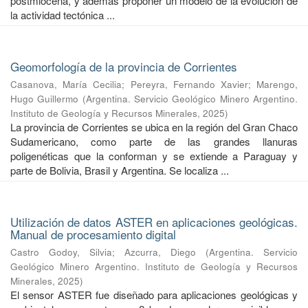
postmiocena, y además proponer un modelo de la evolución de
la actividad tectónica ...
Geomorfología de la provincia de Corrientes
Casanova, María Cecilia
;
Pereyra, Fernando Xavier
;
Marengo,
Hugo Guillermo
(
Argentina. Servicio Geológico Minero Argentino.
Instituto de Geología y Recursos Minerales
,
2025
)
La provincia de Corrientes se ubica en la región del Gran Chaco
Sudamericano, como parte de las grandes llanuras
poligenéticas que la conforman y se extiende a Paraguay y
parte de Bolivia, Brasil y Argentina. Se localiza ...
Utilización de datos ASTER en aplicaciones geológicas.
Manual de procesamiento digital
Castro Godoy, Silvia
;
Azcurra, Diego
(
Argentina. Servicio
Geológico Minero Argentino. Instituto de Geología y Recursos
Minerales
,
2025
)
El sensor ASTER fue diseñado para aplicaciones geológicas y