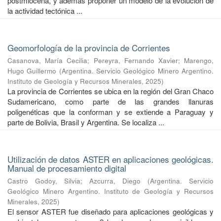
postmiocena, y además proponer un modelo de la evolución de
la actividad tectónica ...
Geomorfología de la provincia de Corrientes
Casanova, María Cecilia
;
Pereyra, Fernando Xavier
;
Marengo,
Hugo Guillermo
(
Argentina. Servicio Geológico Minero Argentino.
Instituto de Geología y Recursos Minerales
,
2025
)
La provincia de Corrientes se ubica en la región del Gran Chaco
Sudamericano, como parte de las grandes llanuras
poligenéticas que la conforman y se extiende a Paraguay y
parte de Bolivia, Brasil y Argentina. Se localiza ...
Utilización de datos ASTER en aplicaciones geológicas.
Manual de procesamiento digital
Castro Godoy, Silvia
;
Azcurra, Diego
(
Argentina. Servicio
Geológico Minero Argentino. Instituto de Geología y Recursos
Minerales
,
2025
)
El sensor ASTER fue diseñado para aplicaciones geológicas y