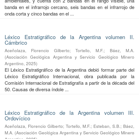
ambientales, y cuenta con 2 bandas en el rango visible, una
banda en el infrarrojo cercano, seis bandas en el infrarrojo de
onda corta y cinco bandas en el ...
Léxico Estratigráfico de la Argentina volumen II.
Cámbrico
Aceñolaza, Florencio Gilberto
;
Tortello, M.F.
;
Báez, M.A.
(
Asociación Geológica Argentina y Servicio Geológico Minero
Argentino
,
2025
)
El Léxico Estratigráfico de la Argentina debió formar parte del
Léxico Estratigráfico Internacional, obra publicada por la
Comisión Internacional de Estratigrafía a partir de la década del
50. Causas de diversa índole ...
Léxico Estratigráfico de la Argentina volumen III.
Ordovícico
Aceñolaza, Florencio Gilberto
;
Tortello, M.F.
;
Esteban, S.B.
;
Báez,
M.A.
(
Asociación Geológica Argentina y Servicio Geológico Minero