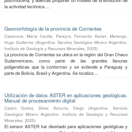
postmiocena, y además proponer un modelo de la evolución de
la actividad tectónica ...
Geomorfología de la provincia de Corrientes
Casanova, María Cecilia
;
Pereyra, Fernando Xavier
;
Marengo,
Hugo Guillermo
(
Argentina. Servicio Geológico Minero Argentino.
Instituto de Geología y Recursos Minerales
,
2025
)
La provincia de Corrientes se ubica en la región del Gran Chaco
Sudamericano, como parte de las grandes llanuras
poligenéticas que la conforman y se extiende a Paraguay y
parte de Bolivia, Brasil y Argentina. Se localiza ...
Utilización de datos ASTER en aplicaciones geológicas.
Manual de procesamiento digital
Castro Godoy, Silvia
;
Azcurra, Diego
(
Argentina. Servicio
Geológico Minero Argentino. Instituto de Geología y Recursos
Minerales
,
2025
)
El sensor ASTER fue diseñado para aplicaciones geológicas y