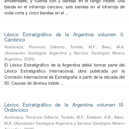
ambientales, y cuenta con 2 bandas en el rango visible, una
banda en el infrarrojo cercano, seis bandas en el infrarrojo de
onda corta y cinco bandas en el ...
Léxico Estratigráfico de la Argentina volumen II.
Cámbrico
Aceñolaza, Florencio Gilberto
;
Tortello, M.F.
;
Báez, M.A.
(
Asociación Geológica Argentina y Servicio Geológico Minero
Argentino
,
2025
)
El Léxico Estratigráfico de la Argentina debió formar parte del
Léxico Estratigráfico Internacional, obra publicada por la
Comisión Internacional de Estratigrafía a partir de la década del
50. Causas de diversa índole ...
Léxico Estratigráfico de la Argentina volumen III.
Ordovícico
Aceñolaza, Florencio Gilberto
;
Tortello, M.F.
;
Esteban, S.B.
;
Báez,
M.A.
(
Asociación Geológica Argentina y Servicio Geológico Minero