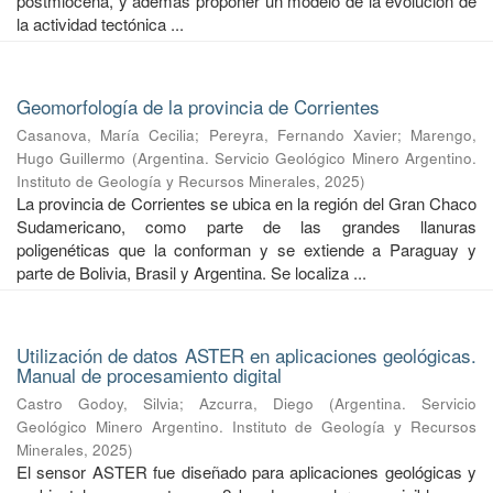
postmiocena, y además proponer un modelo de la evolución de
la actividad tectónica ...
Geomorfología de la provincia de Corrientes
Casanova, María Cecilia
;
Pereyra, Fernando Xavier
;
Marengo,
Hugo Guillermo
(
Argentina. Servicio Geológico Minero Argentino.
Instituto de Geología y Recursos Minerales
,
2025
)
La provincia de Corrientes se ubica en la región del Gran Chaco
Sudamericano, como parte de las grandes llanuras
poligenéticas que la conforman y se extiende a Paraguay y
parte de Bolivia, Brasil y Argentina. Se localiza ...
Utilización de datos ASTER en aplicaciones geológicas.
Manual de procesamiento digital
Castro Godoy, Silvia
;
Azcurra, Diego
(
Argentina. Servicio
Geológico Minero Argentino. Instituto de Geología y Recursos
Minerales
,
2025
)
El sensor ASTER fue diseñado para aplicaciones geológicas y