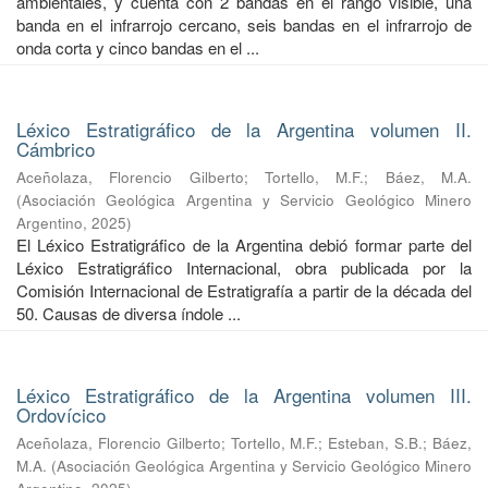
ambientales, y cuenta con 2 bandas en el rango visible, una
banda en el infrarrojo cercano, seis bandas en el infrarrojo de
onda corta y cinco bandas en el ...
Léxico Estratigráfico de la Argentina volumen II.
Cámbrico
Aceñolaza, Florencio Gilberto
;
Tortello, M.F.
;
Báez, M.A.
(
Asociación Geológica Argentina y Servicio Geológico Minero
Argentino
,
2025
)
El Léxico Estratigráfico de la Argentina debió formar parte del
Léxico Estratigráfico Internacional, obra publicada por la
Comisión Internacional de Estratigrafía a partir de la década del
50. Causas de diversa índole ...
Léxico Estratigráfico de la Argentina volumen III.
Ordovícico
Aceñolaza, Florencio Gilberto
;
Tortello, M.F.
;
Esteban, S.B.
;
Báez,
M.A.
(
Asociación Geológica Argentina y Servicio Geológico Minero