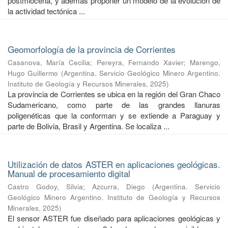
postmiocena, y además proponer un modelo de la evolución de
la actividad tectónica ...
Geomorfología de la provincia de Corrientes
Casanova, María Cecilia
;
Pereyra, Fernando Xavier
;
Marengo,
Hugo Guillermo
(
Argentina. Servicio Geológico Minero Argentino.
Instituto de Geología y Recursos Minerales
,
2025
)
La provincia de Corrientes se ubica en la región del Gran Chaco
Sudamericano, como parte de las grandes llanuras
poligenéticas que la conforman y se extiende a Paraguay y
parte de Bolivia, Brasil y Argentina. Se localiza ...
Utilización de datos ASTER en aplicaciones geológicas.
Manual de procesamiento digital
Castro Godoy, Silvia
;
Azcurra, Diego
(
Argentina. Servicio
Geológico Minero Argentino. Instituto de Geología y Recursos
Minerales
,
2025
)
El sensor ASTER fue diseñado para aplicaciones geológicas y