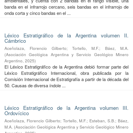
ambientales, y cuenta con 2 bandas en el rango visible, una
banda en el infrarrojo cercano, seis bandas en el infrarrojo de
onda corta y cinco bandas en el ...
Léxico Estratigráfico de la Argentina volumen II.
Cámbrico
Aceñolaza, Florencio Gilberto
;
Tortello, M.F.
;
Báez, M.A.
(
Asociación Geológica Argentina y Servicio Geológico Minero
Argentino
,
2025
)
El Léxico Estratigráfico de la Argentina debió formar parte del
Léxico Estratigráfico Internacional, obra publicada por la
Comisión Internacional de Estratigrafía a partir de la década del
50. Causas de diversa índole ...
Léxico Estratigráfico de la Argentina volumen III.
Ordovícico
Aceñolaza, Florencio Gilberto
;
Tortello, M.F.
;
Esteban, S.B.
;
Báez,
M.A.
(
Asociación Geológica Argentina y Servicio Geológico Minero