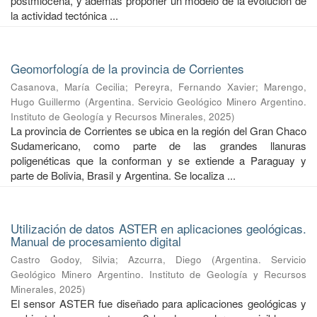
postmiocena, y además proponer un modelo de la evolución de
la actividad tectónica ...
Geomorfología de la provincia de Corrientes
Casanova, María Cecilia
;
Pereyra, Fernando Xavier
;
Marengo,
Hugo Guillermo
(
Argentina. Servicio Geológico Minero Argentino.
Instituto de Geología y Recursos Minerales
,
2025
)
La provincia de Corrientes se ubica en la región del Gran Chaco
Sudamericano, como parte de las grandes llanuras
poligenéticas que la conforman y se extiende a Paraguay y
parte de Bolivia, Brasil y Argentina. Se localiza ...
Utilización de datos ASTER en aplicaciones geológicas.
Manual de procesamiento digital
Castro Godoy, Silvia
;
Azcurra, Diego
(
Argentina. Servicio
Geológico Minero Argentino. Instituto de Geología y Recursos
Minerales
,
2025
)
El sensor ASTER fue diseñado para aplicaciones geológicas y