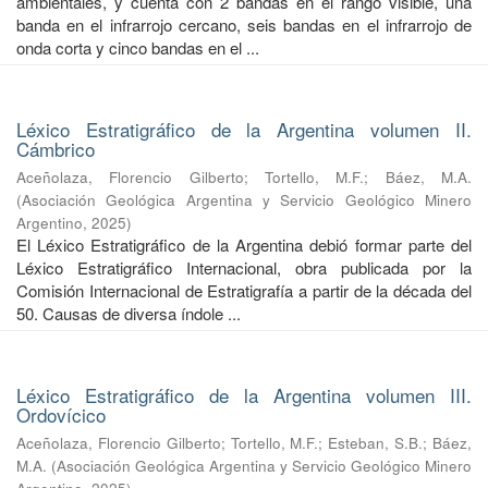
ambientales, y cuenta con 2 bandas en el rango visible, una
banda en el infrarrojo cercano, seis bandas en el infrarrojo de
onda corta y cinco bandas en el ...
Léxico Estratigráfico de la Argentina volumen II.
Cámbrico
Aceñolaza, Florencio Gilberto
;
Tortello, M.F.
;
Báez, M.A.
(
Asociación Geológica Argentina y Servicio Geológico Minero
Argentino
,
2025
)
El Léxico Estratigráfico de la Argentina debió formar parte del
Léxico Estratigráfico Internacional, obra publicada por la
Comisión Internacional de Estratigrafía a partir de la década del
50. Causas de diversa índole ...
Léxico Estratigráfico de la Argentina volumen III.
Ordovícico
Aceñolaza, Florencio Gilberto
;
Tortello, M.F.
;
Esteban, S.B.
;
Báez,
M.A.
(
Asociación Geológica Argentina y Servicio Geológico Minero