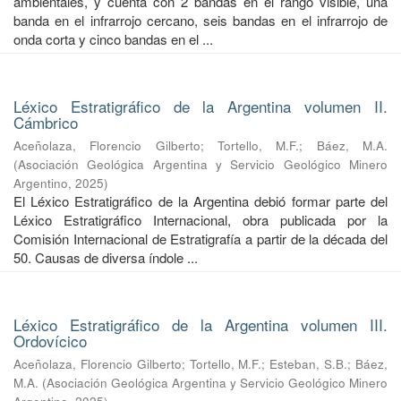
ambientales, y cuenta con 2 bandas en el rango visible, una
banda en el infrarrojo cercano, seis bandas en el infrarrojo de
onda corta y cinco bandas en el ...
Léxico Estratigráfico de la Argentina volumen II.
Cámbrico
Aceñolaza, Florencio Gilberto
;
Tortello, M.F.
;
Báez, M.A.
(
Asociación Geológica Argentina y Servicio Geológico Minero
Argentino
,
2025
)
El Léxico Estratigráfico de la Argentina debió formar parte del
Léxico Estratigráfico Internacional, obra publicada por la
Comisión Internacional de Estratigrafía a partir de la década del
50. Causas de diversa índole ...
Léxico Estratigráfico de la Argentina volumen III.
Ordovícico
Aceñolaza, Florencio Gilberto
;
Tortello, M.F.
;
Esteban, S.B.
;
Báez,
M.A.
(
Asociación Geológica Argentina y Servicio Geológico Minero