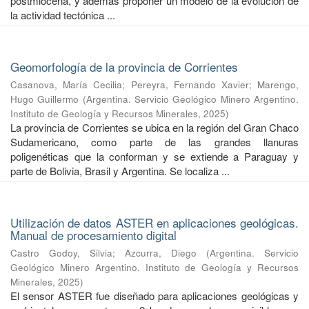
postmiocena, y además proponer un modelo de la evolución de
la actividad tectónica ...
Geomorfología de la provincia de Corrientes
Casanova, María Cecilia
;
Pereyra, Fernando Xavier
;
Marengo,
Hugo Guillermo
(
Argentina. Servicio Geológico Minero Argentino.
Instituto de Geología y Recursos Minerales
,
2025
)
La provincia de Corrientes se ubica en la región del Gran Chaco
Sudamericano, como parte de las grandes llanuras
poligenéticas que la conforman y se extiende a Paraguay y
parte de Bolivia, Brasil y Argentina. Se localiza ...
Utilización de datos ASTER en aplicaciones geológicas.
Manual de procesamiento digital
Castro Godoy, Silvia
;
Azcurra, Diego
(
Argentina. Servicio
Geológico Minero Argentino. Instituto de Geología y Recursos
Minerales
,
2025
)
El sensor ASTER fue diseñado para aplicaciones geológicas y