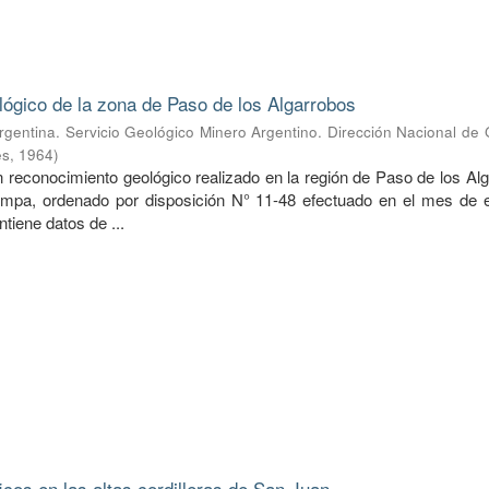
lógico de la zona de Paso de los Algarrobos
rgentina. Servicio Geológico Minero Argentino. Dirección Nacional de
es
,
1964
)
n reconocimiento geológico realizado en la región de Paso de los Al
ampa, ordenado por disposición N° 11-48 efectuado en el mes de 
ntiene datos de ...
icos en las altas cordilleras de San Juan