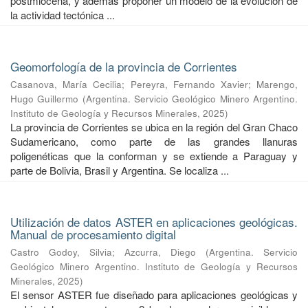
postmiocena, y además proponer un modelo de la evolución de
la actividad tectónica ...
Geomorfología de la provincia de Corrientes
Casanova, María Cecilia
;
Pereyra, Fernando Xavier
;
Marengo,
Hugo Guillermo
(
Argentina. Servicio Geológico Minero Argentino.
Instituto de Geología y Recursos Minerales
,
2025
)
La provincia de Corrientes se ubica en la región del Gran Chaco
Sudamericano, como parte de las grandes llanuras
poligenéticas que la conforman y se extiende a Paraguay y
parte de Bolivia, Brasil y Argentina. Se localiza ...
Utilización de datos ASTER en aplicaciones geológicas.
Manual de procesamiento digital
Castro Godoy, Silvia
;
Azcurra, Diego
(
Argentina. Servicio
Geológico Minero Argentino. Instituto de Geología y Recursos
Minerales
,
2025
)
El sensor ASTER fue diseñado para aplicaciones geológicas y