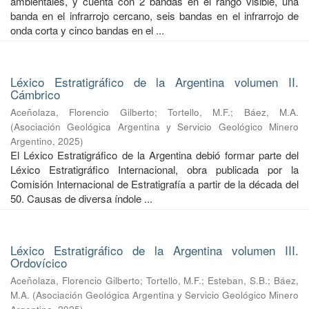
ambientales, y cuenta con 2 bandas en el rango visible, una
banda en el infrarrojo cercano, seis bandas en el infrarrojo de
onda corta y cinco bandas en el ...
Léxico Estratigráfico de la Argentina volumen II.
Cámbrico
Aceñolaza, Florencio Gilberto
;
Tortello, M.F.
;
Báez, M.A.
(
Asociación Geológica Argentina y Servicio Geológico Minero
Argentino
,
2025
)
El Léxico Estratigráfico de la Argentina debió formar parte del
Léxico Estratigráfico Internacional, obra publicada por la
Comisión Internacional de Estratigrafía a partir de la década del
50. Causas de diversa índole ...
Léxico Estratigráfico de la Argentina volumen III.
Ordovícico
Aceñolaza, Florencio Gilberto
;
Tortello, M.F.
;
Esteban, S.B.
;
Báez,
M.A.
(
Asociación Geológica Argentina y Servicio Geológico Minero