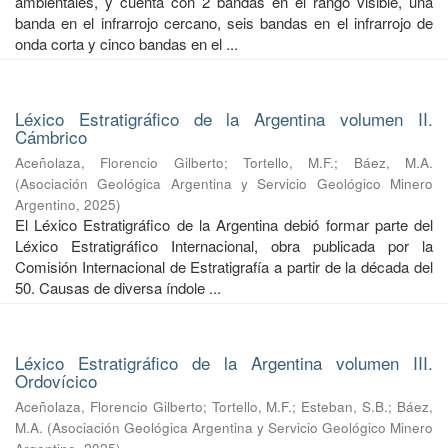
ambientales, y cuenta con 2 bandas en el rango visible, una
banda en el infrarrojo cercano, seis bandas en el infrarrojo de
onda corta y cinco bandas en el ...
Léxico Estratigráfico de la Argentina volumen II.
Cámbrico
Aceñolaza, Florencio Gilberto
;
Tortello, M.F.
;
Báez, M.A.
(
Asociación Geológica Argentina y Servicio Geológico Minero
Argentino
,
2025
)
El Léxico Estratigráfico de la Argentina debió formar parte del
Léxico Estratigráfico Internacional, obra publicada por la
Comisión Internacional de Estratigrafía a partir de la década del
50. Causas de diversa índole ...
Léxico Estratigráfico de la Argentina volumen III.
Ordovícico
Aceñolaza, Florencio Gilberto
;
Tortello, M.F.
;
Esteban, S.B.
;
Báez,
M.A.
(
Asociación Geológica Argentina y Servicio Geológico Minero