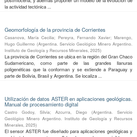
postmiocena, y además proponer un modelo de la evolución de
la actividad tectónica ...
Geomorfología de la provincia de Corrientes
Casanova, María Cecilia
;
Pereyra, Fernando Xavier
;
Marengo,
Hugo Guillermo
(
Argentina. Servicio Geológico Minero Argentino.
Instituto de Geología y Recursos Minerales
,
2025
)
La provincia de Corrientes se ubica en la región del Gran Chaco
Sudamericano, como parte de las grandes llanuras
poligenéticas que la conforman y se extiende a Paraguay y
parte de Bolivia, Brasil y Argentina. Se localiza ...
Utilización de datos ASTER en aplicaciones geológicas.
Manual de procesamiento digital
Castro Godoy, Silvia
;
Azcurra, Diego
(
Argentina. Servicio
Geológico Minero Argentino. Instituto de Geología y Recursos
Minerales
,
2025
)
El sensor ASTER fue diseñado para aplicaciones geológicas y