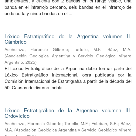
ambientales, y cuenta con 2 bandas en el rango visible, una
banda en el infrarrojo cercano, seis bandas en el infrarrojo de
onda corta y cinco bandas en el ...
Léxico Estratigráfico de la Argentina volumen II.
Cámbrico
Aceñolaza, Florencio Gilberto
;
Tortello, M.F.
;
Báez, M.A.
(
Asociación Geológica Argentina y Servicio Geológico Minero
Argentino
,
2025
)
El Léxico Estratigráfico de la Argentina debió formar parte del
Léxico Estratigráfico Internacional, obra publicada por la
Comisión Internacional de Estratigrafía a partir de la década del
50. Causas de diversa índole ...
Léxico Estratigráfico de la Argentina volumen III.
Ordovícico
Aceñolaza, Florencio Gilberto
;
Tortello, M.F.
;
Esteban, S.B.
;
Báez,
M.A.
(
Asociación Geológica Argentina y Servicio Geológico Minero