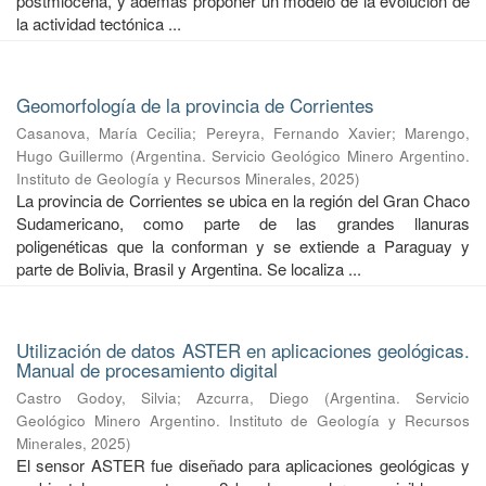
postmiocena, y además proponer un modelo de la evolución de
la actividad tectónica ...
Geomorfología de la provincia de Corrientes
Casanova, María Cecilia
;
Pereyra, Fernando Xavier
;
Marengo,
Hugo Guillermo
(
Argentina. Servicio Geológico Minero Argentino.
Instituto de Geología y Recursos Minerales
,
2025
)
La provincia de Corrientes se ubica en la región del Gran Chaco
Sudamericano, como parte de las grandes llanuras
poligenéticas que la conforman y se extiende a Paraguay y
parte de Bolivia, Brasil y Argentina. Se localiza ...
Utilización de datos ASTER en aplicaciones geológicas.
Manual de procesamiento digital
Castro Godoy, Silvia
;
Azcurra, Diego
(
Argentina. Servicio
Geológico Minero Argentino. Instituto de Geología y Recursos
Minerales
,
2025
)
El sensor ASTER fue diseñado para aplicaciones geológicas y