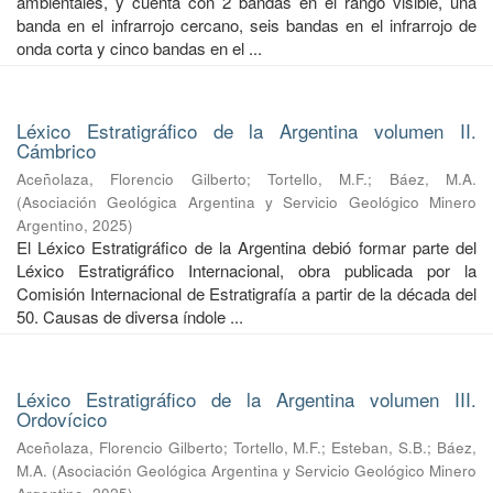
ambientales, y cuenta con 2 bandas en el rango visible, una
banda en el infrarrojo cercano, seis bandas en el infrarrojo de
onda corta y cinco bandas en el ...
Léxico Estratigráfico de la Argentina volumen II.
Cámbrico
Aceñolaza, Florencio Gilberto
;
Tortello, M.F.
;
Báez, M.A.
(
Asociación Geológica Argentina y Servicio Geológico Minero
Argentino
,
2025
)
El Léxico Estratigráfico de la Argentina debió formar parte del
Léxico Estratigráfico Internacional, obra publicada por la
Comisión Internacional de Estratigrafía a partir de la década del
50. Causas de diversa índole ...
Léxico Estratigráfico de la Argentina volumen III.
Ordovícico
Aceñolaza, Florencio Gilberto
;
Tortello, M.F.
;
Esteban, S.B.
;
Báez,
M.A.
(
Asociación Geológica Argentina y Servicio Geológico Minero