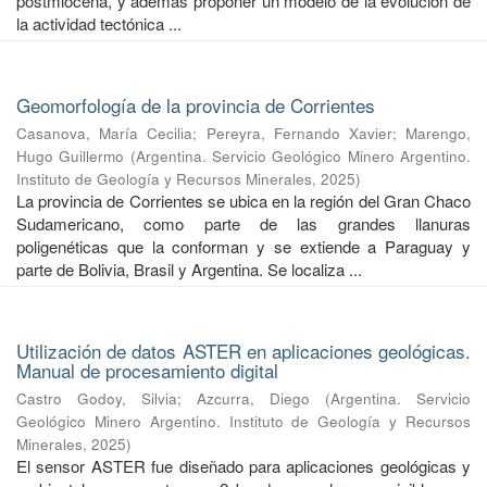
postmiocena, y además proponer un modelo de la evolución de
la actividad tectónica ...
Geomorfología de la provincia de Corrientes
Casanova, María Cecilia
;
Pereyra, Fernando Xavier
;
Marengo,
Hugo Guillermo
(
Argentina. Servicio Geológico Minero Argentino.
Instituto de Geología y Recursos Minerales
,
2025
)
La provincia de Corrientes se ubica en la región del Gran Chaco
Sudamericano, como parte de las grandes llanuras
poligenéticas que la conforman y se extiende a Paraguay y
parte de Bolivia, Brasil y Argentina. Se localiza ...
Utilización de datos ASTER en aplicaciones geológicas.
Manual de procesamiento digital
Castro Godoy, Silvia
;
Azcurra, Diego
(
Argentina. Servicio
Geológico Minero Argentino. Instituto de Geología y Recursos
Minerales
,
2025
)
El sensor ASTER fue diseñado para aplicaciones geológicas y