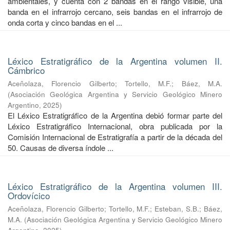
ambientales, y cuenta con 2 bandas en el rango visible, una
banda en el infrarrojo cercano, seis bandas en el infrarrojo de
onda corta y cinco bandas en el ...
Léxico Estratigráfico de la Argentina volumen II.
Cámbrico
Aceñolaza, Florencio Gilberto
;
Tortello, M.F.
;
Báez, M.A.
(
Asociación Geológica Argentina y Servicio Geológico Minero
Argentino
,
2025
)
El Léxico Estratigráfico de la Argentina debió formar parte del
Léxico Estratigráfico Internacional, obra publicada por la
Comisión Internacional de Estratigrafía a partir de la década del
50. Causas de diversa índole ...
Léxico Estratigráfico de la Argentina volumen III.
Ordovícico
Aceñolaza, Florencio Gilberto
;
Tortello, M.F.
;
Esteban, S.B.
;
Báez,
M.A.
(
Asociación Geológica Argentina y Servicio Geológico Minero