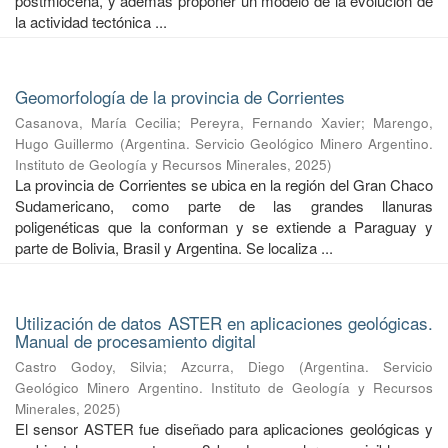
postmiocena, y además proponer un modelo de la evolución de
la actividad tectónica ...
Geomorfología de la provincia de Corrientes
Casanova, María Cecilia
;
Pereyra, Fernando Xavier
;
Marengo,
Hugo Guillermo
(
Argentina. Servicio Geológico Minero Argentino.
Instituto de Geología y Recursos Minerales
,
2025
)
La provincia de Corrientes se ubica en la región del Gran Chaco
Sudamericano, como parte de las grandes llanuras
poligenéticas que la conforman y se extiende a Paraguay y
parte de Bolivia, Brasil y Argentina. Se localiza ...
Utilización de datos ASTER en aplicaciones geológicas.
Manual de procesamiento digital
Castro Godoy, Silvia
;
Azcurra, Diego
(
Argentina. Servicio
Geológico Minero Argentino. Instituto de Geología y Recursos
Minerales
,
2025
)
El sensor ASTER fue diseñado para aplicaciones geológicas y