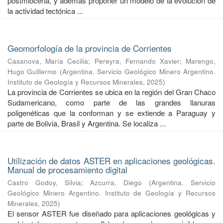
postmiocena, y además proponer un modelo de la evolución de
la actividad tectónica ...
Geomorfología de la provincia de Corrientes
Casanova, María Cecilia
;
Pereyra, Fernando Xavier
;
Marengo,
Hugo Guillermo
(
Argentina. Servicio Geológico Minero Argentino.
Instituto de Geología y Recursos Minerales
,
2025
)
La provincia de Corrientes se ubica en la región del Gran Chaco
Sudamericano, como parte de las grandes llanuras
poligenéticas que la conforman y se extiende a Paraguay y
parte de Bolivia, Brasil y Argentina. Se localiza ...
Utilización de datos ASTER en aplicaciones geológicas.
Manual de procesamiento digital
Castro Godoy, Silvia
;
Azcurra, Diego
(
Argentina. Servicio
Geológico Minero Argentino. Instituto de Geología y Recursos
Minerales
,
2025
)
El sensor ASTER fue diseñado para aplicaciones geológicas y