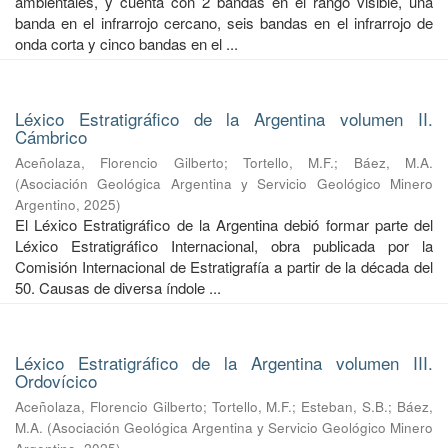
ambientales, y cuenta con 2 bandas en el rango visible, una
banda en el infrarrojo cercano, seis bandas en el infrarrojo de
onda corta y cinco bandas en el ...
Léxico Estratigráfico de la Argentina volumen II.
Cámbrico
Aceñolaza, Florencio Gilberto
;
Tortello, M.F.
;
Báez, M.A.
(
Asociación Geológica Argentina y Servicio Geológico Minero
Argentino
,
2025
)
El Léxico Estratigráfico de la Argentina debió formar parte del
Léxico Estratigráfico Internacional, obra publicada por la
Comisión Internacional de Estratigrafía a partir de la década del
50. Causas de diversa índole ...
Léxico Estratigráfico de la Argentina volumen III.
Ordovícico
Aceñolaza, Florencio Gilberto
;
Tortello, M.F.
;
Esteban, S.B.
;
Báez,
M.A.
(
Asociación Geológica Argentina y Servicio Geológico Minero