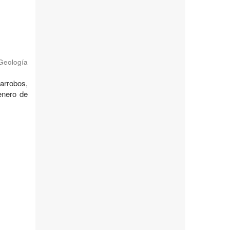
 Geología
garrobos,
enero de