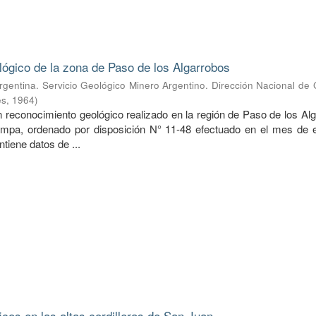
lógico de la zona de Paso de los Algarrobos
rgentina. Servicio Geológico Minero Argentino. Dirección Nacional de
es
,
1964
)
n reconocimiento geológico realizado en la región de Paso de los Al
ampa, ordenado por disposición N° 11-48 efectuado en el mes de 
ntiene datos de ...
icos en las altas cordilleras de San Juan