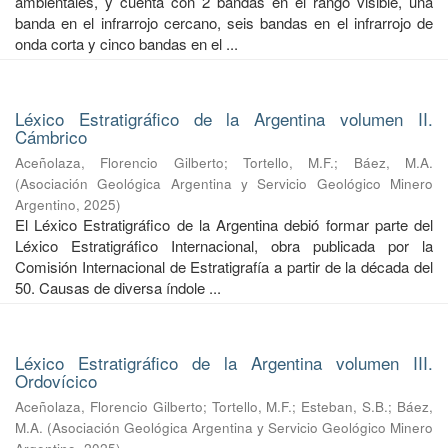
ambientales, y cuenta con 2 bandas en el rango visible, una
banda en el infrarrojo cercano, seis bandas en el infrarrojo de
onda corta y cinco bandas en el ...
Léxico Estratigráfico de la Argentina volumen II.
Cámbrico
Aceñolaza, Florencio Gilberto
;
Tortello, M.F.
;
Báez, M.A.
(
Asociación Geológica Argentina y Servicio Geológico Minero
Argentino
,
2025
)
El Léxico Estratigráfico de la Argentina debió formar parte del
Léxico Estratigráfico Internacional, obra publicada por la
Comisión Internacional de Estratigrafía a partir de la década del
50. Causas de diversa índole ...
Léxico Estratigráfico de la Argentina volumen III.
Ordovícico
Aceñolaza, Florencio Gilberto
;
Tortello, M.F.
;
Esteban, S.B.
;
Báez,
M.A.
(
Asociación Geológica Argentina y Servicio Geológico Minero