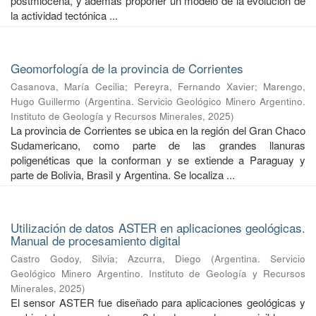
postmiocena, y además proponer un modelo de la evolución de
la actividad tectónica ...
Geomorfología de la provincia de Corrientes
Casanova, María Cecilia
;
Pereyra, Fernando Xavier
;
Marengo,
Hugo Guillermo
(
Argentina. Servicio Geológico Minero Argentino.
Instituto de Geología y Recursos Minerales
,
2025
)
La provincia de Corrientes se ubica en la región del Gran Chaco
Sudamericano, como parte de las grandes llanuras
poligenéticas que la conforman y se extiende a Paraguay y
parte de Bolivia, Brasil y Argentina. Se localiza ...
Utilización de datos ASTER en aplicaciones geológicas.
Manual de procesamiento digital
Castro Godoy, Silvia
;
Azcurra, Diego
(
Argentina. Servicio
Geológico Minero Argentino. Instituto de Geología y Recursos
Minerales
,
2025
)
El sensor ASTER fue diseñado para aplicaciones geológicas y