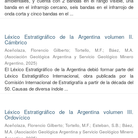
ambientales, y cuenta con 2 bandas en el rango visible, una
banda en el infrarrojo cercano, seis bandas en el infrarrojo de
onda corta y cinco bandas en el ...
Léxico Estratigráfico de la Argentina volumen II.
Cámbrico
Aceñolaza, Florencio Gilberto
;
Tortello, M.F.
;
Báez, M.A.
(
Asociación Geológica Argentina y Servicio Geológico Minero
Argentino
,
2025
)
El Léxico Estratigráfico de la Argentina debió formar parte del
Léxico Estratigráfico Internacional, obra publicada por la
Comisión Internacional de Estratigrafía a partir de la década del
50. Causas de diversa índole ...
Léxico Estratigráfico de la Argentina volumen III.
Ordovícico
Aceñolaza, Florencio Gilberto
;
Tortello, M.F.
;
Esteban, S.B.
;
Báez,
M.A.
(
Asociación Geológica Argentina y Servicio Geológico Minero