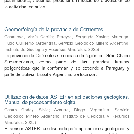
postmiocena, y además proponer un modelo de la evolución de
la actividad tectónica ...
Geomorfología de la provincia de Corrientes
Casanova, María Cecilia
;
Pereyra, Fernando Xavier
;
Marengo,
Hugo Guillermo
(
Argentina. Servicio Geológico Minero Argentino.
Instituto de Geología y Recursos Minerales
,
2025
)
La provincia de Corrientes se ubica en la región del Gran Chaco
Sudamericano, como parte de las grandes llanuras
poligenéticas que la conforman y se extiende a Paraguay y
parte de Bolivia, Brasil y Argentina. Se localiza ...
Utilización de datos ASTER en aplicaciones geológicas.
Manual de procesamiento digital
Castro Godoy, Silvia
;
Azcurra, Diego
(
Argentina. Servicio
Geológico Minero Argentino. Instituto de Geología y Recursos
Minerales
,
2025
)
El sensor ASTER fue diseñado para aplicaciones geológicas y