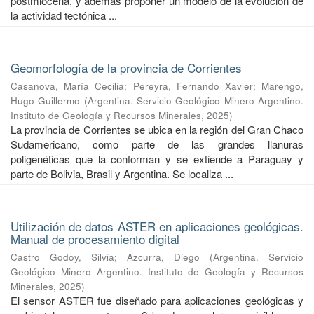
postmiocena, y además proponer un modelo de la evolución de
la actividad tectónica ...
Geomorfología de la provincia de Corrientes
Casanova, María Cecilia
;
Pereyra, Fernando Xavier
;
Marengo,
Hugo Guillermo
(
Argentina. Servicio Geológico Minero Argentino.
Instituto de Geología y Recursos Minerales
,
2025
)
La provincia de Corrientes se ubica en la región del Gran Chaco
Sudamericano, como parte de las grandes llanuras
poligenéticas que la conforman y se extiende a Paraguay y
parte de Bolivia, Brasil y Argentina. Se localiza ...
Utilización de datos ASTER en aplicaciones geológicas.
Manual de procesamiento digital
Castro Godoy, Silvia
;
Azcurra, Diego
(
Argentina. Servicio
Geológico Minero Argentino. Instituto de Geología y Recursos
Minerales
,
2025
)
El sensor ASTER fue diseñado para aplicaciones geológicas y