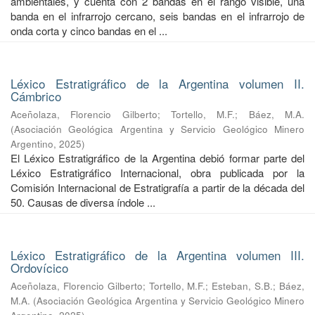
ambientales, y cuenta con 2 bandas en el rango visible, una
banda en el infrarrojo cercano, seis bandas en el infrarrojo de
onda corta y cinco bandas en el ...
Léxico Estratigráfico de la Argentina volumen II.
Cámbrico
Aceñolaza, Florencio Gilberto
;
Tortello, M.F.
;
Báez, M.A.
(
Asociación Geológica Argentina y Servicio Geológico Minero
Argentino
,
2025
)
El Léxico Estratigráfico de la Argentina debió formar parte del
Léxico Estratigráfico Internacional, obra publicada por la
Comisión Internacional de Estratigrafía a partir de la década del
50. Causas de diversa índole ...
Léxico Estratigráfico de la Argentina volumen III.
Ordovícico
Aceñolaza, Florencio Gilberto
;
Tortello, M.F.
;
Esteban, S.B.
;
Báez,
M.A.
(
Asociación Geológica Argentina y Servicio Geológico Minero