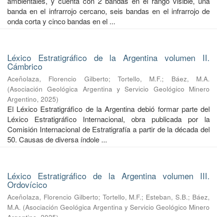
ambientales, y cuenta con 2 bandas en el rango visible, una
banda en el infrarrojo cercano, seis bandas en el infrarrojo de
onda corta y cinco bandas en el ...
Léxico Estratigráfico de la Argentina volumen II.
Cámbrico
Aceñolaza, Florencio Gilberto
;
Tortello, M.F.
;
Báez, M.A.
(
Asociación Geológica Argentina y Servicio Geológico Minero
Argentino
,
2025
)
El Léxico Estratigráfico de la Argentina debió formar parte del
Léxico Estratigráfico Internacional, obra publicada por la
Comisión Internacional de Estratigrafía a partir de la década del
50. Causas de diversa índole ...
Léxico Estratigráfico de la Argentina volumen III.
Ordovícico
Aceñolaza, Florencio Gilberto
;
Tortello, M.F.
;
Esteban, S.B.
;
Báez,
M.A.
(
Asociación Geológica Argentina y Servicio Geológico Minero