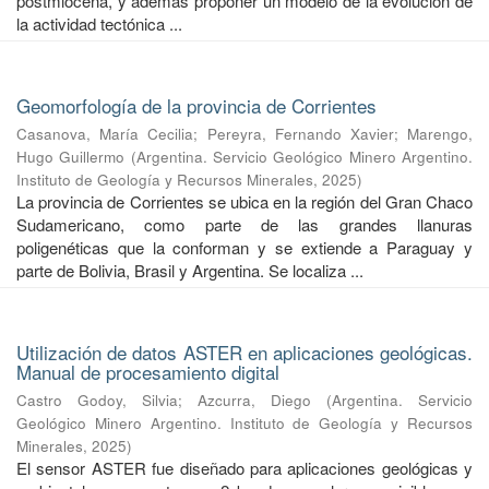
postmiocena, y además proponer un modelo de la evolución de
la actividad tectónica ...
Geomorfología de la provincia de Corrientes
Casanova, María Cecilia
;
Pereyra, Fernando Xavier
;
Marengo,
Hugo Guillermo
(
Argentina. Servicio Geológico Minero Argentino.
Instituto de Geología y Recursos Minerales
,
2025
)
La provincia de Corrientes se ubica en la región del Gran Chaco
Sudamericano, como parte de las grandes llanuras
poligenéticas que la conforman y se extiende a Paraguay y
parte de Bolivia, Brasil y Argentina. Se localiza ...
Utilización de datos ASTER en aplicaciones geológicas.
Manual de procesamiento digital
Castro Godoy, Silvia
;
Azcurra, Diego
(
Argentina. Servicio
Geológico Minero Argentino. Instituto de Geología y Recursos
Minerales
,
2025
)
El sensor ASTER fue diseñado para aplicaciones geológicas y