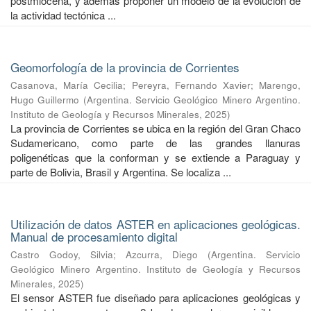
postmiocena, y además proponer un modelo de la evolución de
la actividad tectónica ...
Geomorfología de la provincia de Corrientes
Casanova, María Cecilia
;
Pereyra, Fernando Xavier
;
Marengo,
Hugo Guillermo
(
Argentina. Servicio Geológico Minero Argentino.
Instituto de Geología y Recursos Minerales
,
2025
)
La provincia de Corrientes se ubica en la región del Gran Chaco
Sudamericano, como parte de las grandes llanuras
poligenéticas que la conforman y se extiende a Paraguay y
parte de Bolivia, Brasil y Argentina. Se localiza ...
Utilización de datos ASTER en aplicaciones geológicas.
Manual de procesamiento digital
Castro Godoy, Silvia
;
Azcurra, Diego
(
Argentina. Servicio
Geológico Minero Argentino. Instituto de Geología y Recursos
Minerales
,
2025
)
El sensor ASTER fue diseñado para aplicaciones geológicas y