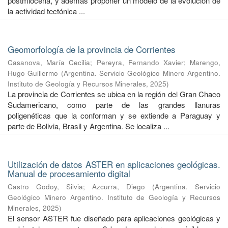
postmiocena, y además proponer un modelo de la evolución de
la actividad tectónica ...
Geomorfología de la provincia de Corrientes
Casanova, María Cecilia
;
Pereyra, Fernando Xavier
;
Marengo,
Hugo Guillermo
(
Argentina. Servicio Geológico Minero Argentino.
Instituto de Geología y Recursos Minerales
,
2025
)
La provincia de Corrientes se ubica en la región del Gran Chaco
Sudamericano, como parte de las grandes llanuras
poligenéticas que la conforman y se extiende a Paraguay y
parte de Bolivia, Brasil y Argentina. Se localiza ...
Utilización de datos ASTER en aplicaciones geológicas.
Manual de procesamiento digital
Castro Godoy, Silvia
;
Azcurra, Diego
(
Argentina. Servicio
Geológico Minero Argentino. Instituto de Geología y Recursos
Minerales
,
2025
)
El sensor ASTER fue diseñado para aplicaciones geológicas y