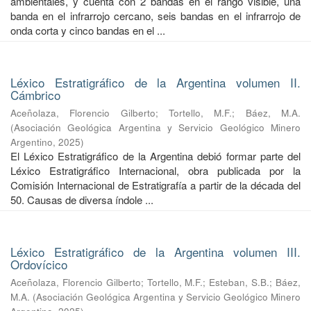
ambientales, y cuenta con 2 bandas en el rango visible, una
banda en el infrarrojo cercano, seis bandas en el infrarrojo de
onda corta y cinco bandas en el ...
Léxico Estratigráfico de la Argentina volumen II.
Cámbrico
Aceñolaza, Florencio Gilberto
;
Tortello, M.F.
;
Báez, M.A.
(
Asociación Geológica Argentina y Servicio Geológico Minero
Argentino
,
2025
)
El Léxico Estratigráfico de la Argentina debió formar parte del
Léxico Estratigráfico Internacional, obra publicada por la
Comisión Internacional de Estratigrafía a partir de la década del
50. Causas de diversa índole ...
Léxico Estratigráfico de la Argentina volumen III.
Ordovícico
Aceñolaza, Florencio Gilberto
;
Tortello, M.F.
;
Esteban, S.B.
;
Báez,
M.A.
(
Asociación Geológica Argentina y Servicio Geológico Minero