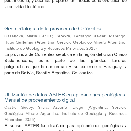
postmiocena, y además proponer un modelo de la evolución de
la actividad tectónica ...
Geomorfología de la provincia de Corrientes
Casanova, María Cecilia
;
Pereyra, Fernando Xavier
;
Marengo,
Hugo Guillermo
(
Argentina. Servicio Geológico Minero Argentino.
Instituto de Geología y Recursos Minerales
,
2025
)
La provincia de Corrientes se ubica en la región del Gran Chaco
Sudamericano, como parte de las grandes llanuras
poligenéticas que la conforman y se extiende a Paraguay y
parte de Bolivia, Brasil y Argentina. Se localiza ...
Utilización de datos ASTER en aplicaciones geológicas.
Manual de procesamiento digital
Castro Godoy, Silvia
;
Azcurra, Diego
(
Argentina. Servicio
Geológico Minero Argentino. Instituto de Geología y Recursos
Minerales
,
2025
)
El sensor ASTER fue diseñado para aplicaciones geológicas y