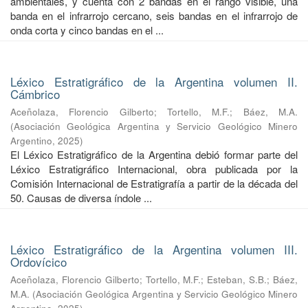
ambientales, y cuenta con 2 bandas en el rango visible, una
banda en el infrarrojo cercano, seis bandas en el infrarrojo de
onda corta y cinco bandas en el ...
Léxico Estratigráfico de la Argentina volumen II.
Cámbrico
Aceñolaza, Florencio Gilberto
;
Tortello, M.F.
;
Báez, M.A.
(
Asociación Geológica Argentina y Servicio Geológico Minero
Argentino
,
2025
)
El Léxico Estratigráfico de la Argentina debió formar parte del
Léxico Estratigráfico Internacional, obra publicada por la
Comisión Internacional de Estratigrafía a partir de la década del
50. Causas de diversa índole ...
Léxico Estratigráfico de la Argentina volumen III.
Ordovícico
Aceñolaza, Florencio Gilberto
;
Tortello, M.F.
;
Esteban, S.B.
;
Báez,
M.A.
(
Asociación Geológica Argentina y Servicio Geológico Minero