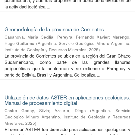
postmiocena, y además proponer un modelo de la evolución de
la actividad tectónica ...
Geomorfología de la provincia de Corrientes
Casanova, María Cecilia
;
Pereyra, Fernando Xavier
;
Marengo,
Hugo Guillermo
(
Argentina. Servicio Geológico Minero Argentino.
Instituto de Geología y Recursos Minerales
,
2025
)
La provincia de Corrientes se ubica en la región del Gran Chaco
Sudamericano, como parte de las grandes llanuras
poligenéticas que la conforman y se extiende a Paraguay y
parte de Bolivia, Brasil y Argentina. Se localiza ...
Utilización de datos ASTER en aplicaciones geológicas.
Manual de procesamiento digital
Castro Godoy, Silvia
;
Azcurra, Diego
(
Argentina. Servicio
Geológico Minero Argentino. Instituto de Geología y Recursos
Minerales
,
2025
)
El sensor ASTER fue diseñado para aplicaciones geológicas y