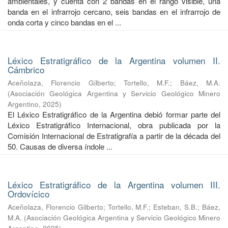
ambientales, y cuenta con 2 bandas en el rango visible, una
banda en el infrarrojo cercano, seis bandas en el infrarrojo de
onda corta y cinco bandas en el ...
Léxico Estratigráfico de la Argentina volumen II.
Cámbrico
Aceñolaza, Florencio Gilberto
;
Tortello, M.F.
;
Báez, M.A.
(
Asociación Geológica Argentina y Servicio Geológico Minero
Argentino
,
2025
)
El Léxico Estratigráfico de la Argentina debió formar parte del
Léxico Estratigráfico Internacional, obra publicada por la
Comisión Internacional de Estratigrafía a partir de la década del
50. Causas de diversa índole ...
Léxico Estratigráfico de la Argentina volumen III.
Ordovícico
Aceñolaza, Florencio Gilberto
;
Tortello, M.F.
;
Esteban, S.B.
;
Báez,
M.A.
(
Asociación Geológica Argentina y Servicio Geológico Minero