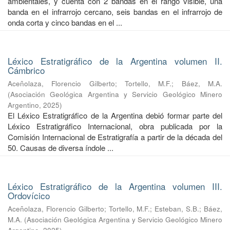
ambientales, y cuenta con 2 bandas en el rango visible, una
banda en el infrarrojo cercano, seis bandas en el infrarrojo de
onda corta y cinco bandas en el ...
Léxico Estratigráfico de la Argentina volumen II.
Cámbrico
Aceñolaza, Florencio Gilberto
;
Tortello, M.F.
;
Báez, M.A.
(
Asociación Geológica Argentina y Servicio Geológico Minero
Argentino
,
2025
)
El Léxico Estratigráfico de la Argentina debió formar parte del
Léxico Estratigráfico Internacional, obra publicada por la
Comisión Internacional de Estratigrafía a partir de la década del
50. Causas de diversa índole ...
Léxico Estratigráfico de la Argentina volumen III.
Ordovícico
Aceñolaza, Florencio Gilberto
;
Tortello, M.F.
;
Esteban, S.B.
;
Báez,
M.A.
(
Asociación Geológica Argentina y Servicio Geológico Minero