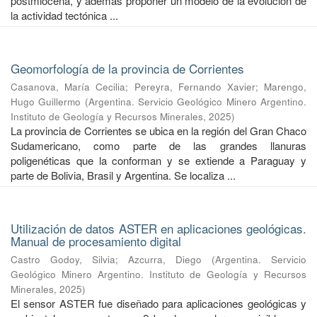
postmiocena, y además proponer un modelo de la evolución de
la actividad tectónica ...
Geomorfología de la provincia de Corrientes
Casanova, María Cecilia
;
Pereyra, Fernando Xavier
;
Marengo,
Hugo Guillermo
(
Argentina. Servicio Geológico Minero Argentino.
Instituto de Geología y Recursos Minerales
,
2025
)
La provincia de Corrientes se ubica en la región del Gran Chaco
Sudamericano, como parte de las grandes llanuras
poligenéticas que la conforman y se extiende a Paraguay y
parte de Bolivia, Brasil y Argentina. Se localiza ...
Utilización de datos ASTER en aplicaciones geológicas.
Manual de procesamiento digital
Castro Godoy, Silvia
;
Azcurra, Diego
(
Argentina. Servicio
Geológico Minero Argentino. Instituto de Geología y Recursos
Minerales
,
2025
)
El sensor ASTER fue diseñado para aplicaciones geológicas y