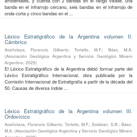
ambientales, y cuenta con 2 bandas en el rango visible, una
banda en el infrarrojo cercano, seis bandas en el infrarrojo de
onda corta y cinco bandas en el ...
Léxico Estratigráfico de la Argentina volumen II.
Cámbrico
Aceñolaza, Florencio Gilberto
;
Tortello, M.F.
;
Báez, M.A.
(
Asociación Geológica Argentina y Servicio Geológico Minero
Argentino
,
2025
)
El Léxico Estratigráfico de la Argentina debió formar parte del
Léxico Estratigráfico Internacional, obra publicada por la
Comisión Internacional de Estratigrafía a partir de la década del
50. Causas de diversa índole ...
Léxico Estratigráfico de la Argentina volumen III.
Ordovícico
Aceñolaza, Florencio Gilberto
;
Tortello, M.F.
;
Esteban, S.B.
;
Báez,
M.A.
(
Asociación Geológica Argentina y Servicio Geológico Minero