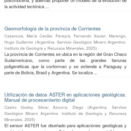
postmiocena, y además proponer un modelo de la evolución de
la actividad tectónica ...
Geomorfología de la provincia de Corrientes
Casanova, María Cecilia
;
Pereyra, Fernando Xavier
;
Marengo,
Hugo Guillermo
(
Argentina. Servicio Geológico Minero Argentino.
Instituto de Geología y Recursos Minerales
,
2025
)
La provincia de Corrientes se ubica en la región del Gran Chaco
Sudamericano, como parte de las grandes llanuras
poligenéticas que la conforman y se extiende a Paraguay y
parte de Bolivia, Brasil y Argentina. Se localiza ...
Utilización de datos ASTER en aplicaciones geológicas.
Manual de procesamiento digital
Castro Godoy, Silvia
;
Azcurra, Diego
(
Argentina. Servicio
Geológico Minero Argentino. Instituto de Geología y Recursos
Minerales
,
2025
)
El sensor ASTER fue diseñado para aplicaciones geológicas y