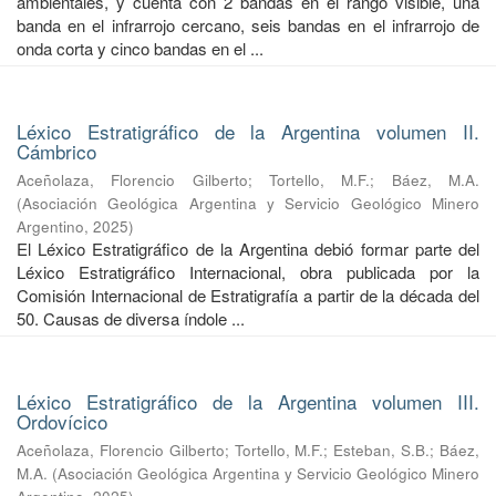
ambientales, y cuenta con 2 bandas en el rango visible, una
banda en el infrarrojo cercano, seis bandas en el infrarrojo de
onda corta y cinco bandas en el ...
Léxico Estratigráfico de la Argentina volumen II.
Cámbrico
Aceñolaza, Florencio Gilberto
;
Tortello, M.F.
;
Báez, M.A.
(
Asociación Geológica Argentina y Servicio Geológico Minero
Argentino
,
2025
)
El Léxico Estratigráfico de la Argentina debió formar parte del
Léxico Estratigráfico Internacional, obra publicada por la
Comisión Internacional de Estratigrafía a partir de la década del
50. Causas de diversa índole ...
Léxico Estratigráfico de la Argentina volumen III.
Ordovícico
Aceñolaza, Florencio Gilberto
;
Tortello, M.F.
;
Esteban, S.B.
;
Báez,
M.A.
(
Asociación Geológica Argentina y Servicio Geológico Minero