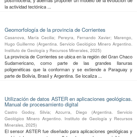
postmiocena, y además proponer un modelo de la evolución de
la actividad tectónica ...
Geomorfología de la provincia de Corrientes
Casanova, María Cecilia
;
Pereyra, Fernando Xavier
;
Marengo,
Hugo Guillermo
(
Argentina. Servicio Geológico Minero Argentino.
Instituto de Geología y Recursos Minerales
,
2025
)
La provincia de Corrientes se ubica en la región del Gran Chaco
Sudamericano, como parte de las grandes llanuras
poligenéticas que la conforman y se extiende a Paraguay y
parte de Bolivia, Brasil y Argentina. Se localiza ...
Utilización de datos ASTER en aplicaciones geológicas.
Manual de procesamiento digital
Castro Godoy, Silvia
;
Azcurra, Diego
(
Argentina. Servicio
Geológico Minero Argentino. Instituto de Geología y Recursos
Minerales
,
2025
)
El sensor ASTER fue diseñado para aplicaciones geológicas y