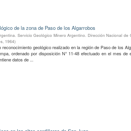
lógico de la zona de Paso de los Algarrobos
rgentina. Servicio Geológico Minero Argentino. Dirección Nacional de
es
,
1964
)
n reconocimiento geológico realizado en la región de Paso de los Al
ampa, ordenado por disposición N° 11-48 efectuado en el mes de 
ntiene datos de ...
icos en las altas cordilleras de San Juan