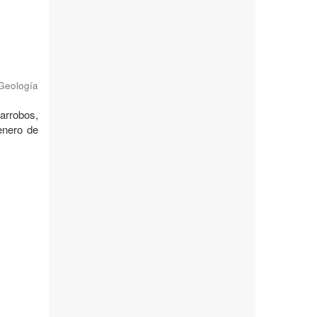
 Geología
garrobos,
enero de