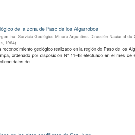
lógico de la zona de Paso de los Algarrobos
rgentina. Servicio Geológico Minero Argentino. Dirección Nacional de
es
,
1964
)
n reconocimiento geológico realizado en la región de Paso de los Al
ampa, ordenado por disposición N° 11-48 efectuado en el mes de 
ntiene datos de ...
icos en las altas cordilleras de San Juan