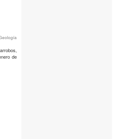
 Geología
garrobos,
enero de