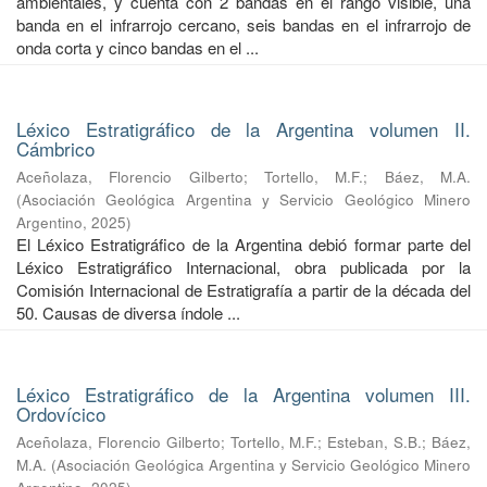
ambientales, y cuenta con 2 bandas en el rango visible, una
banda en el infrarrojo cercano, seis bandas en el infrarrojo de
onda corta y cinco bandas en el ...
Léxico Estratigráfico de la Argentina volumen II.
Cámbrico
Aceñolaza, Florencio Gilberto
;
Tortello, M.F.
;
Báez, M.A.
(
Asociación Geológica Argentina y Servicio Geológico Minero
Argentino
,
2025
)
El Léxico Estratigráfico de la Argentina debió formar parte del
Léxico Estratigráfico Internacional, obra publicada por la
Comisión Internacional de Estratigrafía a partir de la década del
50. Causas de diversa índole ...
Léxico Estratigráfico de la Argentina volumen III.
Ordovícico
Aceñolaza, Florencio Gilberto
;
Tortello, M.F.
;
Esteban, S.B.
;
Báez,
M.A.
(
Asociación Geológica Argentina y Servicio Geológico Minero