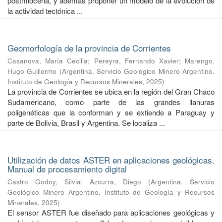
postmiocena, y además proponer un modelo de la evolución de
la actividad tectónica ...
Geomorfología de la provincia de Corrientes
Casanova, María Cecilia
;
Pereyra, Fernando Xavier
;
Marengo,
Hugo Guillermo
(
Argentina. Servicio Geológico Minero Argentino.
Instituto de Geología y Recursos Minerales
,
2025
)
La provincia de Corrientes se ubica en la región del Gran Chaco
Sudamericano, como parte de las grandes llanuras
poligenéticas que la conforman y se extiende a Paraguay y
parte de Bolivia, Brasil y Argentina. Se localiza ...
Utilización de datos ASTER en aplicaciones geológicas.
Manual de procesamiento digital
Castro Godoy, Silvia
;
Azcurra, Diego
(
Argentina. Servicio
Geológico Minero Argentino. Instituto de Geología y Recursos
Minerales
,
2025
)
El sensor ASTER fue diseñado para aplicaciones geológicas y