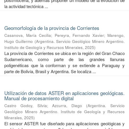
postmiocena, y además proponer un modelo de la evolución de
la actividad tectónica ...
Geomorfología de la provincia de Corrientes
Casanova, María Cecilia
;
Pereyra, Fernando Xavier
;
Marengo,
Hugo Guillermo
(
Argentina. Servicio Geológico Minero Argentino.
Instituto de Geología y Recursos Minerales
,
2025
)
La provincia de Corrientes se ubica en la región del Gran Chaco
Sudamericano, como parte de las grandes llanuras
poligenéticas que la conforman y se extiende a Paraguay y
parte de Bolivia, Brasil y Argentina. Se localiza ...
Utilización de datos ASTER en aplicaciones geológicas.
Manual de procesamiento digital
Castro Godoy, Silvia
;
Azcurra, Diego
(
Argentina. Servicio
Geológico Minero Argentino. Instituto de Geología y Recursos
Minerales
,
2025
)
El sensor ASTER fue diseñado para aplicaciones geológicas y