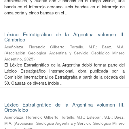
ambientales, y cuenta con 2 bandas en el rango visible, una
banda en el infrarrojo cercano, seis bandas en el infrarrojo de
onda corta y cinco bandas en el ...
Léxico Estratigráfico de la Argentina volumen II.
Cámbrico
Aceñolaza, Florencio Gilberto
;
Tortello, M.F.
;
Báez, M.A.
(
Asociación Geológica Argentina y Servicio Geológico Minero
Argentino
,
2025
)
El Léxico Estratigráfico de la Argentina debió formar parte del
Léxico Estratigráfico Internacional, obra publicada por la
Comisión Internacional de Estratigrafía a partir de la década del
50. Causas de diversa índole ...
Léxico Estratigráfico de la Argentina volumen III.
Ordovícico
Aceñolaza, Florencio Gilberto
;
Tortello, M.F.
;
Esteban, S.B.
;
Báez,
M.A.
(
Asociación Geológica Argentina y Servicio Geológico Minero