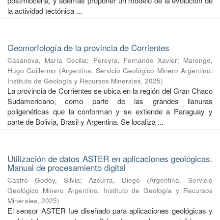
postmiocena, y además proponer un modelo de la evolución de
la actividad tectónica ...
Geomorfología de la provincia de Corrientes
Casanova, María Cecilia
;
Pereyra, Fernando Xavier
;
Marengo,
Hugo Guillermo
(
Argentina. Servicio Geológico Minero Argentino.
Instituto de Geología y Recursos Minerales
,
2025
)
La provincia de Corrientes se ubica en la región del Gran Chaco
Sudamericano, como parte de las grandes llanuras
poligenéticas que la conforman y se extiende a Paraguay y
parte de Bolivia, Brasil y Argentina. Se localiza ...
Utilización de datos ASTER en aplicaciones geológicas.
Manual de procesamiento digital
Castro Godoy, Silvia
;
Azcurra, Diego
(
Argentina. Servicio
Geológico Minero Argentino. Instituto de Geología y Recursos
Minerales
,
2025
)
El sensor ASTER fue diseñado para aplicaciones geológicas y