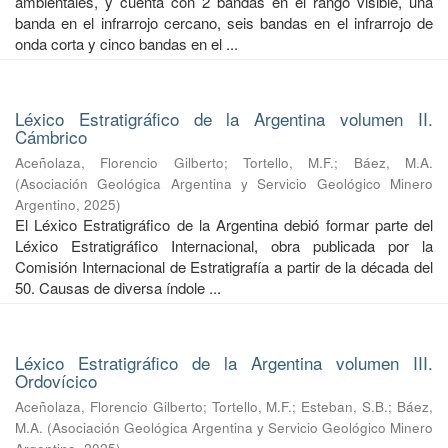
ambientales, y cuenta con 2 bandas en el rango visible, una
banda en el infrarrojo cercano, seis bandas en el infrarrojo de
onda corta y cinco bandas en el ...
Léxico Estratigráfico de la Argentina volumen II.
Cámbrico
Aceñolaza, Florencio Gilberto
;
Tortello, M.F.
;
Báez, M.A.
(
Asociación Geológica Argentina y Servicio Geológico Minero
Argentino
,
2025
)
El Léxico Estratigráfico de la Argentina debió formar parte del
Léxico Estratigráfico Internacional, obra publicada por la
Comisión Internacional de Estratigrafía a partir de la década del
50. Causas de diversa índole ...
Léxico Estratigráfico de la Argentina volumen III.
Ordovícico
Aceñolaza, Florencio Gilberto
;
Tortello, M.F.
;
Esteban, S.B.
;
Báez,
M.A.
(
Asociación Geológica Argentina y Servicio Geológico Minero