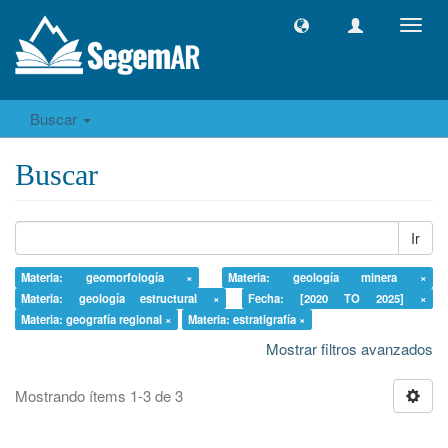
Camb
naveg
Buscar
Buscar
Ir
Materia: geomorfología ×
Materia: geología minera ×
Materia: geología estructural ×
Fecha: [2020 TO 2025] ×
Materia: geografía regional ×
Materia: estratigrafía ×
Mostrar filtros avanzados
Mostrando ítems 1-3 de 3