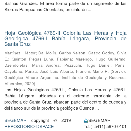
Salinas Grandes. El área forma parte de un segmento de las
Sierras Pampeanas Orientales, un cinturón ...
Hoja Geológica 4769-II Colonia Las Heras y Hoja
Geológica 4766-I Bahía Lángara, Provincia de
Santa Cruz
Martínez, Héctor
;
Dal Molín, Carlos Nelson
;
Castro Godoy, Silvia
E.
;
Quintón Piegas Luna, Fabiana
;
Marengo, Hugo Guillermo
;
Dzendoletas, María Andrea
;
Pezzuchi, Hugo Daniel
;
Parisi,
Cayetano
;
Panza, José Luis Alberto
;
Franchi, Mario R.
(
Servicio
Geológico Minero Argentino. Instituto de Geología y Recursos
Minerales
,
2020
)
Las Hojas Geológicas 4769-II, Colonia Las Heras y 4766-I,
Bahía Lángara, ubicadas en el extremo nororiental de la
provincia de Santa Cruz, abarcan parte del centro de cuenca y
del flanco sur de la provincia geológica Cuenca ...
SEGEMAR
copyright © 2019
SEGEMAR
REPOSITORIO-DSPACE
Tel:(+5411) 5670-0101