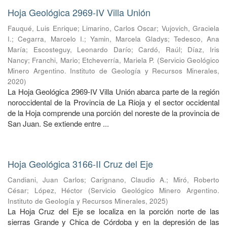
Hoja Geológica 2969-IV Villa Unión
Fauqué, Luis Enrique
;
Limarino, Carlos Oscar
;
Vujovich, Graciela
I.
;
Cegarra, Marcelo I.
;
Yamin, Marcela Gladys
;
Tedesco, Ana
María
;
Escosteguy, Leonardo Darío
;
Cardó, Raúl
;
Díaz, Iris
Nancy
;
Franchi, Mario
;
Etcheverría, Mariela P.
(
Servicio Geológico
Minero Argentino. Instituto de Geología y Recursos Minerales
,
2020
)
La Hoja Geológica 2969-IV Villa Unión abarca parte de la región
noroccidental de la Provincia de La Rioja y el sector occidental
de la Hoja comprende una porción del noreste de la provincia de
San Juan. Se extiende entre ...
Hoja Geológica 3166-II Cruz del Eje
Candiani, Juan Carlos
;
Carignano, Claudio A.
;
Miró, Roberto
César
;
López, Héctor
(
Servicio Geológico Minero Argentino.
Instituto de Geología y Recursos Minerales
,
2025
)
La Hoja Cruz del Eje se localiza en la porción norte de las
sierras Grande y Chica de Córdoba y en la depresión de las