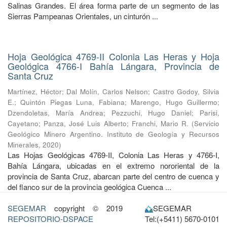
Salinas Grandes. El área forma parte de un segmento de las
Sierras Pampeanas Orientales, un cinturón ...
Hoja Geológica 4769-II Colonia Las Heras y Hoja
Geológica 4766-I Bahía Lángara, Provincia de
Santa Cruz
Martínez, Héctor
;
Dal Molín, Carlos Nelson
;
Castro Godoy, Silvia
E.
;
Quintón Piegas Luna, Fabiana
;
Marengo, Hugo Guillermo
;
Dzendoletas, María Andrea
;
Pezzuchi, Hugo Daniel
;
Parisi,
Cayetano
;
Panza, José Luis Alberto
;
Franchi, Mario R.
(
Servicio
Geológico Minero Argentino. Instituto de Geología y Recursos
Minerales
,
2020
)
Las Hojas Geológicas 4769-II, Colonia Las Heras y 4766-I,
Bahía Lángara, ubicadas en el extremo nororiental de la
provincia de Santa Cruz, abarcan parte del centro de cuenca y
del flanco sur de la provincia geológica Cuenca ...
SEGEMAR
copyright © 2019
SEGEMAR
REPOSITORIO-DSPACE
Tel:(+5411) 5670-0101