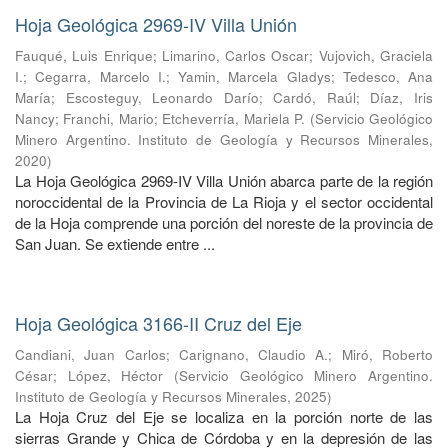
Hoja Geológica 2969-IV Villa Unión
Fauqué, Luis Enrique
;
Limarino, Carlos Oscar
;
Vujovich, Graciela
I.
;
Cegarra, Marcelo I.
;
Yamin, Marcela Gladys
;
Tedesco, Ana
María
;
Escosteguy, Leonardo Darío
;
Cardó, Raúl
;
Díaz, Iris
Nancy
;
Franchi, Mario
;
Etcheverría, Mariela P.
(
Servicio Geológico
Minero Argentino. Instituto de Geología y Recursos Minerales
,
2020
)
La Hoja Geológica 2969-IV Villa Unión abarca parte de la región
noroccidental de la Provincia de La Rioja y el sector occidental
de la Hoja comprende una porción del noreste de la provincia de
San Juan. Se extiende entre ...
Hoja Geológica 3166-II Cruz del Eje
Candiani, Juan Carlos
;
Carignano, Claudio A.
;
Miró, Roberto
César
;
López, Héctor
(
Servicio Geológico Minero Argentino.
Instituto de Geología y Recursos Minerales
,
2025
)
La Hoja Cruz del Eje se localiza en la porción norte de las
sierras Grande y Chica de Córdoba y en la depresión de las