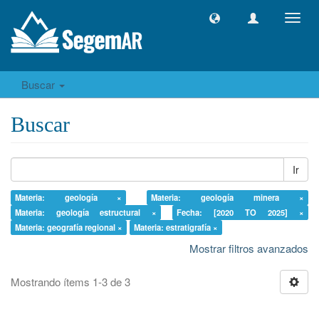
Camb
naveg
Buscar
Buscar
Ir
Materia: geología ×
Materia: geología minera ×
Materia: geología estructural ×
Fecha: [2020 TO 2025] ×
Materia: geografía regional ×
Materia: estratigrafía ×
Mostrar filtros avanzados
Mostrando ítems 1-3 de 3