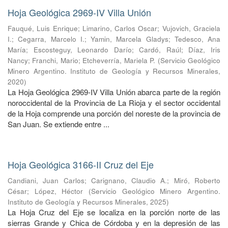
Hoja Geológica 2969-IV Villa Unión
Fauqué, Luis Enrique
;
Limarino, Carlos Oscar
;
Vujovich, Graciela
I.
;
Cegarra, Marcelo I.
;
Yamin, Marcela Gladys
;
Tedesco, Ana
María
;
Escosteguy, Leonardo Darío
;
Cardó, Raúl
;
Díaz, Iris
Nancy
;
Franchi, Mario
;
Etcheverría, Mariela P.
(
Servicio Geológico
Minero Argentino. Instituto de Geología y Recursos Minerales
,
2020
)
La Hoja Geológica 2969-IV Villa Unión abarca parte de la región
noroccidental de la Provincia de La Rioja y el sector occidental
de la Hoja comprende una porción del noreste de la provincia de
San Juan. Se extiende entre ...
Hoja Geológica 3166-II Cruz del Eje
Candiani, Juan Carlos
;
Carignano, Claudio A.
;
Miró, Roberto
César
;
López, Héctor
(
Servicio Geológico Minero Argentino.
Instituto de Geología y Recursos Minerales
,
2025
)
La Hoja Cruz del Eje se localiza en la porción norte de las
sierras Grande y Chica de Córdoba y en la depresión de las