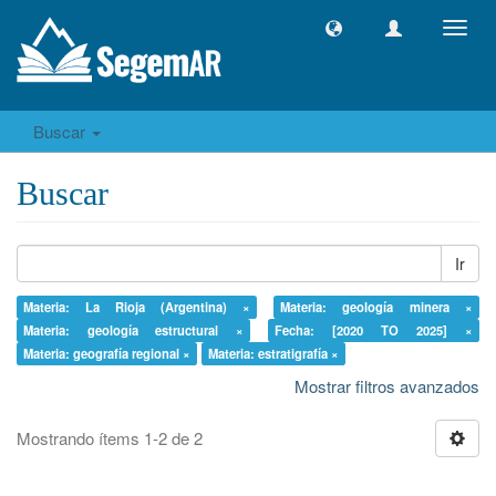
Camb
naveg
Buscar
Buscar
Ir
Materia: La Rioja (Argentina) ×
Materia: geología minera ×
Materia: geología estructural ×
Fecha: [2020 TO 2025] ×
Materia: geografía regional ×
Materia: estratigrafía ×
Mostrar filtros avanzados
Mostrando ítems 1-2 de 2