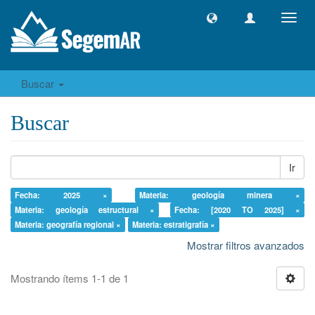
Camb
naveg
Buscar
Buscar
Ir
Fecha: 2025 ×
Materia: geología minera ×
Materia: geología estructural ×
Fecha: [2020 TO 2025] ×
Materia: geografía regional ×
Materia: estratigrafía ×
Mostrar filtros avanzados
Mostrando ítems 1-1 de 1