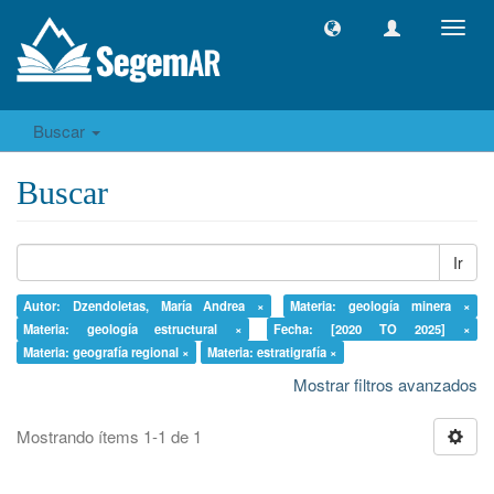
Camb
naveg
Buscar
Buscar
Ir
Autor: Dzendoletas, María Andrea ×
Materia: geología minera ×
Materia: geología estructural ×
Fecha: [2020 TO 2025] ×
Materia: geografía regional ×
Materia: estratigrafía ×
Mostrar filtros avanzados
Mostrando ítems 1-1 de 1