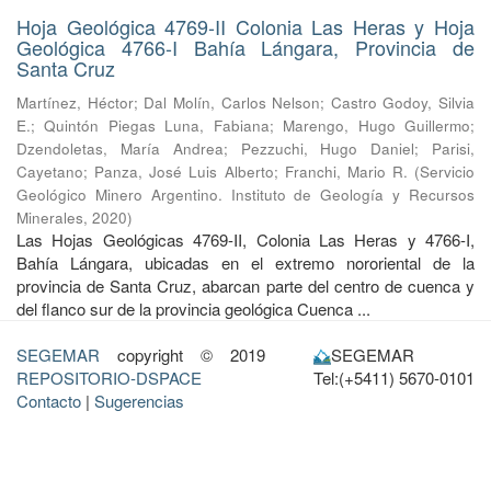
Hoja Geológica 4769-II Colonia Las Heras y Hoja
Geológica 4766-I Bahía Lángara, Provincia de
Santa Cruz
Martínez, Héctor
;
Dal Molín, Carlos Nelson
;
Castro Godoy, Silvia
E.
;
Quintón Piegas Luna, Fabiana
;
Marengo, Hugo Guillermo
;
Dzendoletas, María Andrea
;
Pezzuchi, Hugo Daniel
;
Parisi,
Cayetano
;
Panza, José Luis Alberto
;
Franchi, Mario R.
(
Servicio
Geológico Minero Argentino. Instituto de Geología y Recursos
Minerales
,
2020
)
Las Hojas Geológicas 4769-II, Colonia Las Heras y 4766-I,
Bahía Lángara, ubicadas en el extremo nororiental de la
provincia de Santa Cruz, abarcan parte del centro de cuenca y
del flanco sur de la provincia geológica Cuenca ...
SEGEMAR
copyright © 2019
SEGEMAR
REPOSITORIO-DSPACE
Tel:(+5411) 5670-0101
Contacto
|
Sugerencias