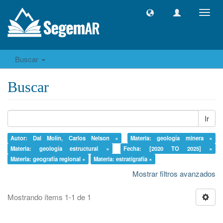
Camb
naveg
Buscar
Buscar
Ir
Autor: Dal Molín, Carlos Nelson ×
Materia: geología minera ×
Materia: geología estructural ×
Fecha: [2020 TO 2025] ×
Materia: geografía regional ×
Materia: estratigrafía ×
Mostrar filtros avanzados
Mostrando ítems 1-1 de 1