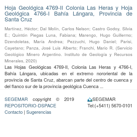
Hoja Geológica 4769-II Colonia Las Heras y Hoja
Geológica 4766-I Bahía Lángara, Provincia de
Santa Cruz
Martínez, Héctor
;
Dal Molín, Carlos Nelson
;
Castro Godoy, Silvia
E.
;
Quintón Piegas Luna, Fabiana
;
Marengo, Hugo Guillermo
;
Dzendoletas, María Andrea
;
Pezzuchi, Hugo Daniel
;
Parisi,
Cayetano
;
Panza, José Luis Alberto
;
Franchi, Mario R.
(
Servicio
Geológico Minero Argentino. Instituto de Geología y Recursos
Minerales
,
2020
)
Las Hojas Geológicas 4769-II, Colonia Las Heras y 4766-I,
Bahía Lángara, ubicadas en el extremo nororiental de la
provincia de Santa Cruz, abarcan parte del centro de cuenca y
del flanco sur de la provincia geológica Cuenca ...
SEGEMAR
copyright © 2019
SEGEMAR
REPOSITORIO-DSPACE
Tel:(+5411) 5670-0101
Contacto
|
Sugerencias