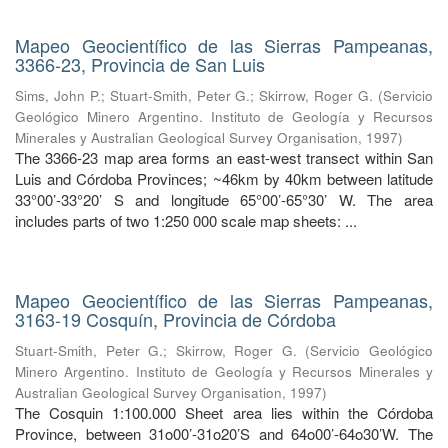
Mapeo Geocientífico de las Sierras Pampeanas,
3366-23, Provincia de San Luis
Sims, John P.
;
Stuart-Smith, Peter G.
;
Skirrow, Roger G.
(
Servicio
Geológico Minero Argentino. Instituto de Geología y Recursos
Minerales y Australian Geological Survey Organisation
,
1997
)
The 3366-23 map area forms an east-west transect within San
Luis and Córdoba Provinces; ~46km by 40km between latitude
33°00’-33°20’ S and longitude 65°00’-65°30’ W. The area
includes parts of two 1:250 000 scale map sheets: ...
Mapeo Geocientífico de las Sierras Pampeanas,
3163-19 Cosquín, Provincia de Córdoba
Stuart-Smith, Peter G.
;
Skirrow, Roger G.
(
Servicio Geológico
Minero Argentino. Instituto de Geología y Recursos Minerales y
Australian Geological Survey Organisation
,
1997
)
The Cosquin 1:100.000 Sheet area lies within the Córdoba
Province, between 31o00’-31o20’S and 64o00’-64o30’W. The