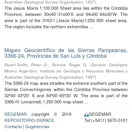
Australian Geological Survey Organisation
,
1997
)
The Jesús María 1:100.000 Sheet area lies within the Córdoba
Province, between 30o40’-31o00’S and 64o00’-64o30’W. The
area is part of the 3163-I (Jesús María)1:250 000 sheet area.
The region includes the northern extremities ...
Mapeo Geocientífico de las Sierras Pampeanas,
3366-24, Provincias de San Luis y Córdoba
Stuart-Smith, Peter G.
;
Skirrow, Roger G.
(
Servicio Geológico
Minero Argentino. Instituto de Geología y Recursos Minerales y
Australian Geological Survey Organisation
,
1997
)
The 3366-24 map area stradles the extreme southern part of the
Sierras Comechingones within the Córdoba Province between
32º40’-33º20’ S and 64º00’-65º30’ W. The area is part of the
3366-IV (unnamed) 1:250 000 map sheet ...
SEGEMAR
copyright © 2019
SEGEMAR
REPOSITORIO-DSPACE
Tel:(+5411) 5670-0101
Contacto
|
Sugerencias