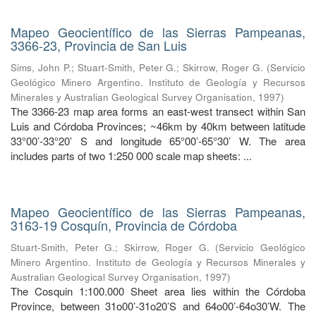
Mapeo Geocientífico de las Sierras Pampeanas,
3366-23, Provincia de San Luis
Sims, John P.
;
Stuart-Smith, Peter G.
;
Skirrow, Roger G.
(
Servicio
Geológico Minero Argentino. Instituto de Geología y Recursos
Minerales y Australian Geological Survey Organisation
,
1997
)
The 3366-23 map area forms an east-west transect within San
Luis and Córdoba Provinces; ~46km by 40km between latitude
33°00’-33°20’ S and longitude 65°00’-65°30’ W. The area
includes parts of two 1:250 000 scale map sheets: ...
Mapeo Geocientífico de las Sierras Pampeanas,
3163-19 Cosquín, Provincia de Córdoba
Stuart-Smith, Peter G.
;
Skirrow, Roger G.
(
Servicio Geológico
Minero Argentino. Instituto de Geología y Recursos Minerales y
Australian Geological Survey Organisation
,
1997
)
The Cosquin 1:100.000 Sheet area lies within the Córdoba
Province, between 31o00’-31o20’S and 64o00’-64o30’W. The