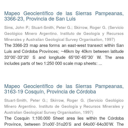
Mapeo Geocientífico de las Sierras Pampeanas,
3366-23, Provincia de San Luis
Sims, John P.
;
Stuart-Smith, Peter G.
;
Skirrow, Roger G.
(
Servicio
Geológico Minero Argentino. Instituto de Geología y Recursos
Minerales y Australian Geological Survey Organisation
,
1997
)
The 3366-23 map area forms an east-west transect within San
Luis and Córdoba Provinces; ~46km by 40km between latitude
33°00’-33°20’ S and longitude 65°00’-65°30’ W. The area
includes parts of two 1:250 000 scale map sheets: ...
Mapeo Geocientífico de las Sierras Pampeanas,
3163-19 Cosquín, Provincia de Córdoba
Stuart-Smith, Peter G.
;
Skirrow, Roger G.
(
Servicio Geológico
Minero Argentino. Instituto de Geología y Recursos Minerales y
Australian Geological Survey Organisation
,
1997
)
The Cosquin 1:100.000 Sheet area lies within the Córdoba
Province, between 31o00’-31o20’S and 64o00’-64o30’W. The