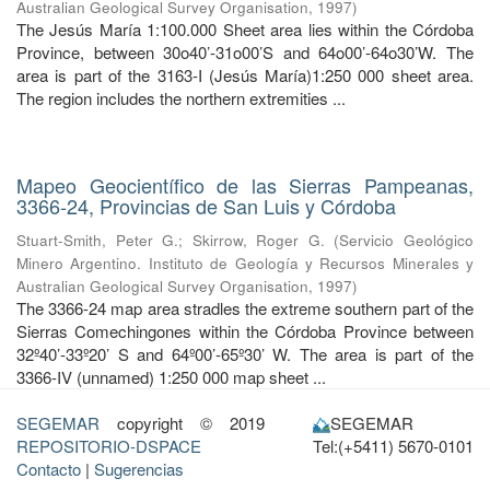
Australian Geological Survey Organisation
,
1997
)
The Jesús María 1:100.000 Sheet area lies within the Córdoba
Province, between 30o40’-31o00’S and 64o00’-64o30’W. The
area is part of the 3163-I (Jesús María)1:250 000 sheet area.
The region includes the northern extremities ...
Mapeo Geocientífico de las Sierras Pampeanas,
3366-24, Provincias de San Luis y Córdoba
Stuart-Smith, Peter G.
;
Skirrow, Roger G.
(
Servicio Geológico
Minero Argentino. Instituto de Geología y Recursos Minerales y
Australian Geological Survey Organisation
,
1997
)
The 3366-24 map area stradles the extreme southern part of the
Sierras Comechingones within the Córdoba Province between
32º40’-33º20’ S and 64º00’-65º30’ W. The area is part of the
3366-IV (unnamed) 1:250 000 map sheet ...
SEGEMAR
copyright © 2019
SEGEMAR
REPOSITORIO-DSPACE
Tel:(+5411) 5670-0101
Contacto
|
Sugerencias