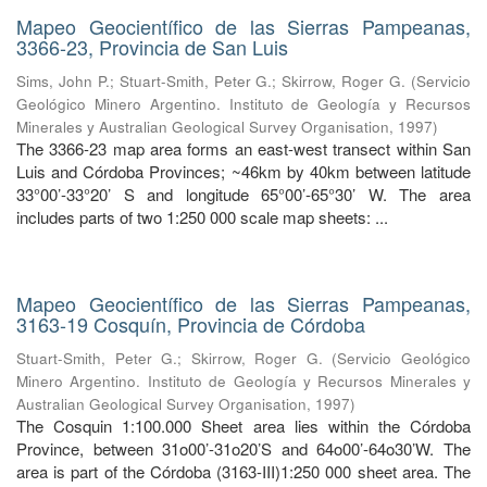
Mapeo Geocientífico de las Sierras Pampeanas,
3366-23, Provincia de San Luis
Sims, John P.
;
Stuart-Smith, Peter G.
;
Skirrow, Roger G.
(
Servicio
Geológico Minero Argentino. Instituto de Geología y Recursos
Minerales y Australian Geological Survey Organisation
,
1997
)
The 3366-23 map area forms an east-west transect within San
Luis and Córdoba Provinces; ~46km by 40km between latitude
33°00’-33°20’ S and longitude 65°00’-65°30’ W. The area
includes parts of two 1:250 000 scale map sheets: ...
Mapeo Geocientífico de las Sierras Pampeanas,
3163-19 Cosquín, Provincia de Córdoba
Stuart-Smith, Peter G.
;
Skirrow, Roger G.
(
Servicio Geológico
Minero Argentino. Instituto de Geología y Recursos Minerales y
Australian Geological Survey Organisation
,
1997
)
The Cosquin 1:100.000 Sheet area lies within the Córdoba
Province, between 31o00’-31o20’S and 64o00’-64o30’W. The
area is part of the Córdoba (3163-III)1:250 000 sheet area. The