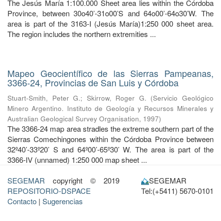
The Jesús María 1:100.000 Sheet area lies within the Córdoba
Province, between 30o40’-31o00’S and 64o00’-64o30’W. The
area is part of the 3163-I (Jesús María)1:250 000 sheet area.
The region includes the northern extremities ...
Mapeo Geocientífico de las Sierras Pampeanas,
3366-24, Provincias de San Luis y Córdoba
Stuart-Smith, Peter G.
;
Skirrow, Roger G.
(
Servicio Geológico
Minero Argentino. Instituto de Geología y Recursos Minerales y
Australian Geological Survey Organisation
,
1997
)
The 3366-24 map area stradles the extreme southern part of the
Sierras Comechingones within the Córdoba Province between
32º40’-33º20’ S and 64º00’-65º30’ W. The area is part of the
3366-IV (unnamed) 1:250 000 map sheet ...
SEGEMAR
copyright © 2019
SEGEMAR
REPOSITORIO-DSPACE
Tel:(+5411) 5670-0101
Contacto
|
Sugerencias