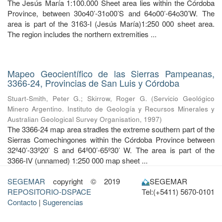
The Jesús María 1:100.000 Sheet area lies within the Córdoba
Province, between 30o40’-31o00’S and 64o00’-64o30’W. The
area is part of the 3163-I (Jesús María)1:250 000 sheet area.
The region includes the northern extremities ...
Mapeo Geocientífico de las Sierras Pampeanas,
3366-24, Provincias de San Luis y Córdoba
Stuart-Smith, Peter G.
;
Skirrow, Roger G.
(
Servicio Geológico
Minero Argentino. Instituto de Geología y Recursos Minerales y
Australian Geological Survey Organisation
,
1997
)
The 3366-24 map area stradles the extreme southern part of the
Sierras Comechingones within the Córdoba Province between
32º40’-33º20’ S and 64º00’-65º30’ W. The area is part of the
3366-IV (unnamed) 1:250 000 map sheet ...
SEGEMAR
copyright © 2019
SEGEMAR
REPOSITORIO-DSPACE
Tel:(+5411) 5670-0101
Contacto
|
Sugerencias