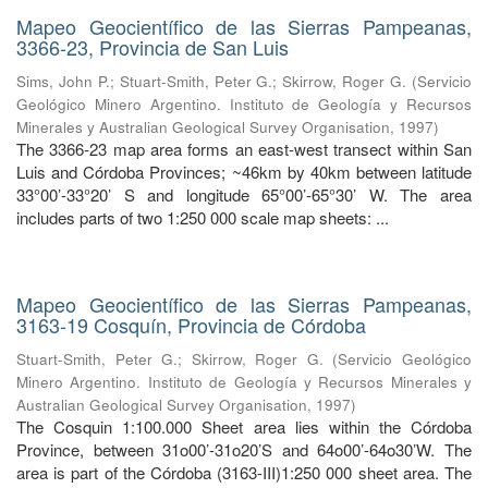
Mapeo Geocientífico de las Sierras Pampeanas,
3366-23, Provincia de San Luis
Sims, John P.
;
Stuart-Smith, Peter G.
;
Skirrow, Roger G.
(
Servicio
Geológico Minero Argentino. Instituto de Geología y Recursos
Minerales y Australian Geological Survey Organisation
,
1997
)
The 3366-23 map area forms an east-west transect within San
Luis and Córdoba Provinces; ~46km by 40km between latitude
33°00’-33°20’ S and longitude 65°00’-65°30’ W. The area
includes parts of two 1:250 000 scale map sheets: ...
Mapeo Geocientífico de las Sierras Pampeanas,
3163-19 Cosquín, Provincia de Córdoba
Stuart-Smith, Peter G.
;
Skirrow, Roger G.
(
Servicio Geológico
Minero Argentino. Instituto de Geología y Recursos Minerales y
Australian Geological Survey Organisation
,
1997
)
The Cosquin 1:100.000 Sheet area lies within the Córdoba
Province, between 31o00’-31o20’S and 64o00’-64o30’W. The
area is part of the Córdoba (3163-III)1:250 000 sheet area. The