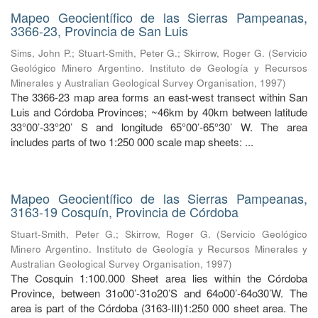
Mapeo Geocientífico de las Sierras Pampeanas,
3366-23, Provincia de San Luis
Sims, John P.
;
Stuart-Smith, Peter G.
;
Skirrow, Roger G.
(
Servicio
Geológico Minero Argentino. Instituto de Geología y Recursos
Minerales y Australian Geological Survey Organisation
,
1997
)
The 3366-23 map area forms an east-west transect within San
Luis and Córdoba Provinces; ~46km by 40km between latitude
33°00’-33°20’ S and longitude 65°00’-65°30’ W. The area
includes parts of two 1:250 000 scale map sheets: ...
Mapeo Geocientífico de las Sierras Pampeanas,
3163-19 Cosquín, Provincia de Córdoba
Stuart-Smith, Peter G.
;
Skirrow, Roger G.
(
Servicio Geológico
Minero Argentino. Instituto de Geología y Recursos Minerales y
Australian Geological Survey Organisation
,
1997
)
The Cosquin 1:100.000 Sheet area lies within the Córdoba
Province, between 31o00’-31o20’S and 64o00’-64o30’W. The
area is part of the Córdoba (3163-III)1:250 000 sheet area. The