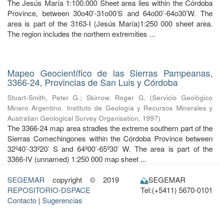
The Jesús María 1:100.000 Sheet area lies within the Córdoba
Province, between 30o40’-31o00’S and 64o00’-64o30’W. The
area is part of the 3163-I (Jesús María)1:250 000 sheet area.
The region includes the northern extremities ...
Mapeo Geocientífico de las Sierras Pampeanas,
3366-24, Provincias de San Luis y Córdoba
Stuart-Smith, Peter G.
;
Skirrow, Roger G.
(
Servicio Geológico
Minero Argentino. Instituto de Geología y Recursos Minerales y
Australian Geological Survey Organisation
,
1997
)
The 3366-24 map area stradles the extreme southern part of the
Sierras Comechingones within the Córdoba Province between
32º40’-33º20’ S and 64º00’-65º30’ W. The area is part of the
3366-IV (unnamed) 1:250 000 map sheet ...
SEGEMAR
copyright © 2019
SEGEMAR
REPOSITORIO-DSPACE
Tel:(+5411) 5670-0101
Contacto
|
Sugerencias