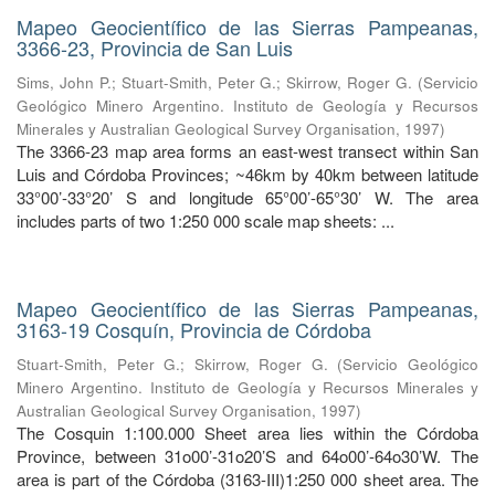
Mapeo Geocientífico de las Sierras Pampeanas,
3366-23, Provincia de San Luis
Sims, John P.
;
Stuart-Smith, Peter G.
;
Skirrow, Roger G.
(
Servicio
Geológico Minero Argentino. Instituto de Geología y Recursos
Minerales y Australian Geological Survey Organisation
,
1997
)
The 3366-23 map area forms an east-west transect within San
Luis and Córdoba Provinces; ~46km by 40km between latitude
33°00’-33°20’ S and longitude 65°00’-65°30’ W. The area
includes parts of two 1:250 000 scale map sheets: ...
Mapeo Geocientífico de las Sierras Pampeanas,
3163-19 Cosquín, Provincia de Córdoba
Stuart-Smith, Peter G.
;
Skirrow, Roger G.
(
Servicio Geológico
Minero Argentino. Instituto de Geología y Recursos Minerales y
Australian Geological Survey Organisation
,
1997
)
The Cosquin 1:100.000 Sheet area lies within the Córdoba
Province, between 31o00’-31o20’S and 64o00’-64o30’W. The
area is part of the Córdoba (3163-III)1:250 000 sheet area. The