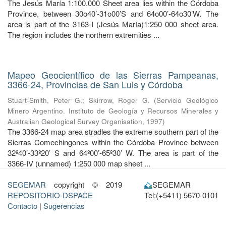
The Jesús María 1:100.000 Sheet area lies within the Córdoba
Province, between 30o40’-31o00’S and 64o00’-64o30’W. The
area is part of the 3163-I (Jesús María)1:250 000 sheet area.
The region includes the northern extremities ...
Mapeo Geocientífico de las Sierras Pampeanas,
3366-24, Provincias de San Luis y Córdoba
Stuart-Smith, Peter G.
;
Skirrow, Roger G.
(
Servicio Geológico
Minero Argentino. Instituto de Geología y Recursos Minerales y
Australian Geological Survey Organisation
,
1997
)
The 3366-24 map area stradles the extreme southern part of the
Sierras Comechingones within the Córdoba Province between
32º40’-33º20’ S and 64º00’-65º30’ W. The area is part of the
3366-IV (unnamed) 1:250 000 map sheet ...
SEGEMAR
copyright © 2019
SEGEMAR
REPOSITORIO-DSPACE
Tel:(+5411) 5670-0101
Contacto
|
Sugerencias