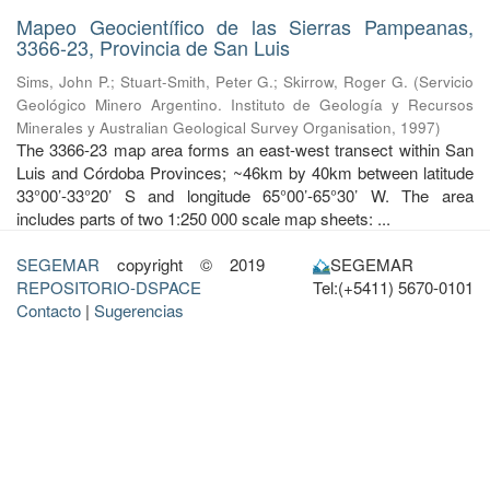
Mapeo Geocientífico de las Sierras Pampeanas,
3366-23, Provincia de San Luis
Sims, John P.
;
Stuart-Smith, Peter G.
;
Skirrow, Roger G.
(
Servicio
Geológico Minero Argentino. Instituto de Geología y Recursos
Minerales y Australian Geological Survey Organisation
,
1997
)
The 3366-23 map area forms an east-west transect within San
Luis and Córdoba Provinces; ~46km by 40km between latitude
33°00’-33°20’ S and longitude 65°00’-65°30’ W. The area
includes parts of two 1:250 000 scale map sheets: ...
SEGEMAR
copyright © 2019
SEGEMAR
REPOSITORIO-DSPACE
Tel:(+5411) 5670-0101
Contacto
|
Sugerencias