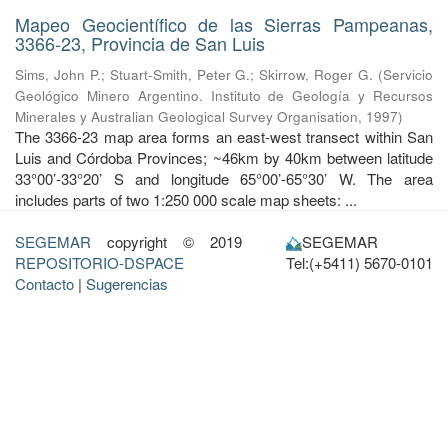
Mapeo Geocientífico de las Sierras Pampeanas,
3366-23, Provincia de San Luis
Sims, John P.
;
Stuart-Smith, Peter G.
;
Skirrow, Roger G.
(
Servicio
Geológico Minero Argentino. Instituto de Geología y Recursos
Minerales y Australian Geological Survey Organisation
,
1997
)
The 3366-23 map area forms an east-west transect within San
Luis and Córdoba Provinces; ~46km by 40km between latitude
33°00’-33°20’ S and longitude 65°00’-65°30’ W. The area
includes parts of two 1:250 000 scale map sheets: ...
SEGEMAR
copyright © 2019
SEGEMAR
REPOSITORIO-DSPACE
Tel:(+5411) 5670-0101
Contacto
|
Sugerencias