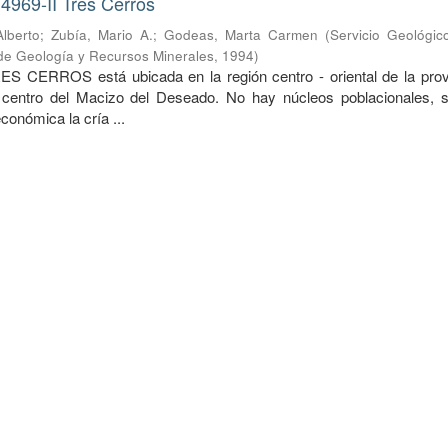
4969-II Tres Cerros
lberto
;
Zubía, Mario A.
;
Godeas, Marta Carmen
(
Servicio Geológic
o de Geología y Recursos Minerales
,
1994
)
ES CERROS está ubicada en la región centro - oriental de la prov
 centro del Macizo del Deseado. No hay núcleos poblacionales, s
económica la cría ...