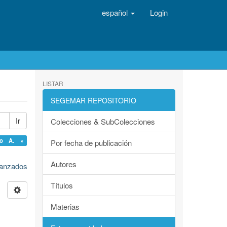
español
Login
LISTAR
SEGEMAR REPOSITORIO
Ir
Colecciones & SubColecciones
rio A. ×
Por fecha de publicación
Autores
avanzados
Títulos
Materias