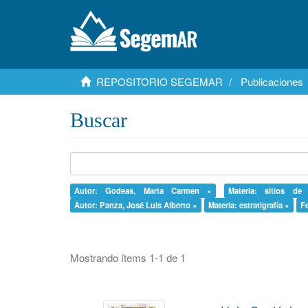
REPOSITORIO SEGEMAR
Publicaciones
Buscar
Autor: Godeas, Marta Carmen ×
Materia: sitios de
Autor: Panza, José Luis Alberto ×
Materia: estratigrafía ×
F
Mostrando ítems 1-1 de 1