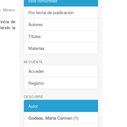
Esta comunidad
o Minero
Por fecha de publicación
incia de
Autores
iendo la
Títulos
Materias
MI CUENTA
Acceder
Registro
DESCUBRE
Autor
Godeas, Marta Carmen (1)