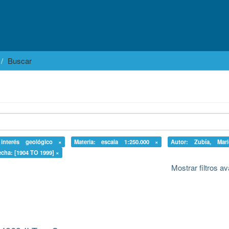
Buscar
 interés geológico ×
Materia: escala 1:250.000 ×
Autor: Zubía, Ma
echa: [1904 TO 1999] ×
Mostrar filtros 