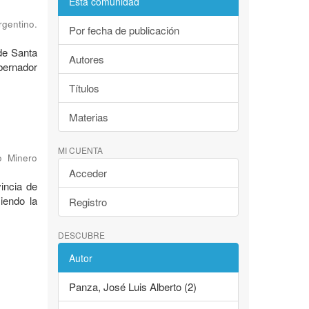
Esta comunidad
rgentino.
Por fecha de publicación
de Santa
Autores
bernador
Títulos
Materias
MI CUENTA
o Minero
Acceder
incia de
iendo la
Registro
DESCUBRE
Autor
Panza, José Luis Alberto (2)