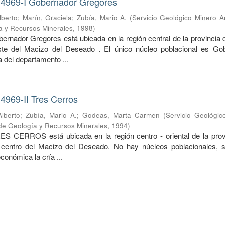
 4969-I Gobernador Gregores
lberto
;
Marín, Graciela
;
Zubía, Mario A.
(
Servicio Geológico Minero A
ía y Recursos Minerales
,
1998
)
ernador Gregores está ubicada en la región central de la provincia 
ste del Macizo del Deseado . El único núcleo poblacional es Go
 del departamento ...
4969-II Tres Cerros
lberto
;
Zubía, Mario A.
;
Godeas, Marta Carmen
(
Servicio Geológic
o de Geología y Recursos Minerales
,
1994
)
ES CERROS está ubicada en la región centro - oriental de la prov
 centro del Macizo del Deseado. No hay núcleos poblacionales, s
económica la cría ...