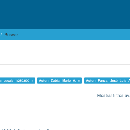
Buscar
a: escala 1:250.000 ×
Autor: Zubía, Mario A. ×
Autor: Panza, José Luis A
Mostrar filtros 