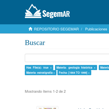
REPOSITORIO SEGEMAR
Publicaciones
Buscar
Has File(s): true ×
Materia: geología histórica ×
Materi
Materia: estratigrafía ×
Fecha: [1904 TO 1999] ×
Mostrando ítems 1-2 de 2